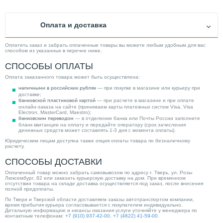
Оплата и доставка
Оплатить заказ и забрать оплаченные товары вы можете любым удобным для вас
способом из указанных в перечне ниже.
СПОСОБЫ ОПЛАТЫ
Оплата заказанного товара может быть осуществлена:
наличными в российских рублях
— при покупке в магазине или курьеру при
доставке;
банковской пластиковой картой
— при расчете в магазине и при оплате
онлайн-заказа на сайте (принимаем карты платежных систем Visa, Visa
Electron, MasterCard, Maestro);
банковским переводом
— в отделении банка или Почты России заполните
бланк квитанции на оплату и передайте оператору (срок зачисления
денежных средств может составлять 1-3 дня с момента оплаты).
Юридическим лицам доступна также опция оплаты товара по безналичному
расчету.
СПОСОБЫ ДОСТАВКИ
Оплаченный товар можно забрать самовывозом по адресу г. Тверь, ул. Розы
Люксембург, 82 или заказать курьерскую доставку на дом. При временном
отсутствии товара на складе доставка осуществляется под заказ, после внесения
полной предоплаты.
По Твери и Тверской области доставляем заказы автотранспортом компании,
время прибытия курьера согласовывается с покупателем индивидуально.
Детальную информацию и нюансы оказания услуги уточняйте у менеджера по
контактным телефонам:
+7 (910) 937-42-00
,
+7 (4822) 41-59-00
.