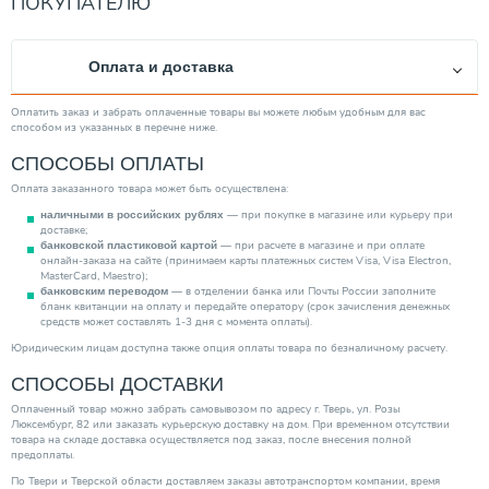
ПОКУПАТЕЛЮ
Тип ротора
Мокрый
Тип выключателя
Электронный
Оплата и доставка
Защита сухого хода
Есть
Тип вход. напряжения
Однофазное
Оплатить заказ и забрать оплаченные товары вы можете любым удобным для вас
способом из указанных в перечне ниже.
Повышение давления
Нет
СПОСОБЫ ОПЛАТЫ
Тип эжектора
Встроенный
Оплата заказанного товара может быть осуществлена:
Максим. напор (м)
160.00
— при покупке в магазине или курьеру при
наличными в российских рублях
Производитель
Grundfos
доставке;
— при расчете в магазине и при оплате
банковской пластиковой картой
Глубина погружения/всасывания (м)
150.00
онлайн-заказа на сайте (принимаем карты платежных систем Visa, Visa Electron,
MasterCard, Maestro);
Страна производитель
Дания
— в отделении банка или Почты России заполните
банковским переводом
бланк квитанции на оплату и передайте оператору (срок зачисления денежных
Объем гидробака (л)
24.00
средств может составлять 1-3 дня с момента оплаты).
Высота (мм)
1026.00
Юридическим лицам доступна также опция оплаты товара по безналичному расчету.
Тип насоса
СПОСОБЫ ДОСТАВКИ
Погружной
Категория
Насосы
Оплаченный товар можно забрать самовывозом по адресу г. Тверь, ул. Розы
Люксембург, 82 или заказать курьерскую доставку на дом. При временном отсутствии
товара на складе доставка осуществляется под заказ, после внесения полной
предоплаты.
По Твери и Тверской области доставляем заказы автотранспортом компании, время