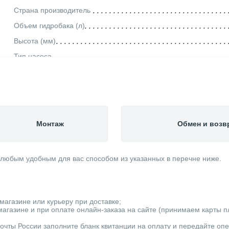
Страна производитель
Объем гидробака (л)
Высота (мм)
Тип насоса
Ширина (мм)
Уровень шума (дБ)
Глубина (мм)
Вид насоса
Монтаж
Обмен и возв
Вес товара, нетто (кг)
Качество воды
 любым удобным для вас способом из указанных в перечне ниже.
Мощность (кВт)
Диаметр выходного отверстия
Минимальная рабочая температура (°С)
магазине или курьеру при доставке;
Механизм насоса
агазине и при оплате онлайн-заказа на сайте (принимаем карты пла
Максимальная производительность (м3/ч)
очты России заполните бланк квитанции на оплату и передайте оп