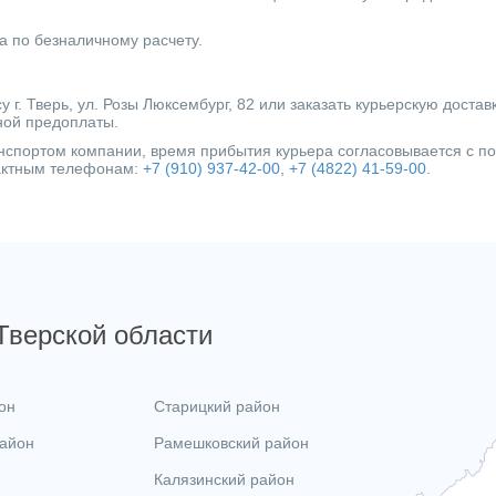
Тип ротора
а по безналичному расчету.
Тип выключателя
Защита сухого хода
г. Тверь, ул. Розы Люксембург, 82 или заказать курьерскую достав
ной предоплаты.
Тип вход. напряжения
ранспортом компании, время прибытия курьера согласовывается с 
Категория
тактным телефонам:
+7 (910) 937-42-00
,
+7 (4822) 41-59-00
.
 Тверской области
он
Старицкий район
район
Рамешковский район
Калязинский район