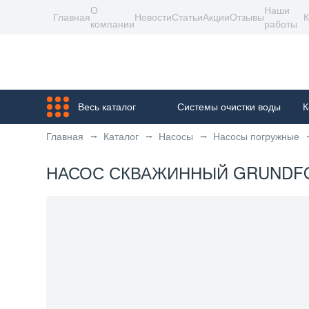
О
Наши
Главная
Новости
Статьи
Акции
Отзывы
К
компании
работы
Весь каталог
Системы очистки воды
К
Главная
Каталог
Насосы
Насосы погружные
НАСОС СКВАЖИННЫЙ GRUNDFOS S