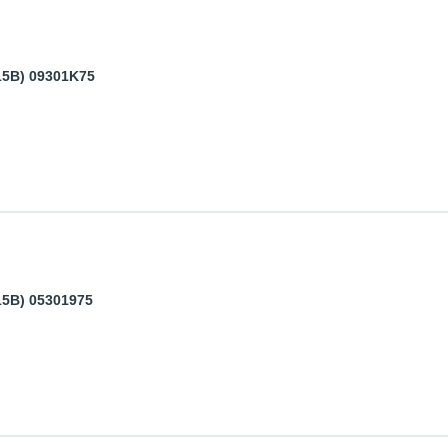
15В) 09301K75
15В) 05301975