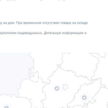
Мокрый
Электронный
Есть
ку на дом. При временном отсутствии товара на складе
Трехфазное
покупателем индивидуально. Детальную информацию и
Насосы