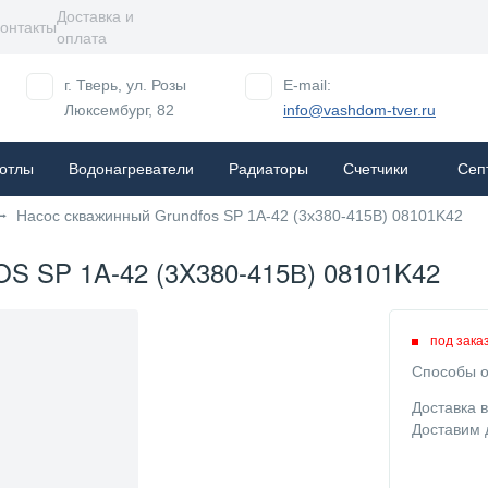
Доставка и
онтакты
оплата
г. Тверь, ул. Розы
E-mail:
Люксембург, 82
info@vashdom-tver.ru
отлы
Водонагреватели
Радиаторы
Cчетчики
Сеп
Насос скважинный Grundfos SP 1A-42 (3x380-415В) 08101K42
P 1A-42 (3X380-415В) 08101K42
под зака
Способы о
Доставка 
Доставим 