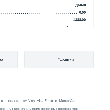
Дания
0.00
1388.00
Погружной
101.00
43.00
101.00
Cкважинный
рат
Гарантии
25.00
Чистая
1.10
1"
1.00
Центробежный
тежных систем Visa, Visa Electron, MasterCard,
1.00
ератору (срок зачисления денежных средств может