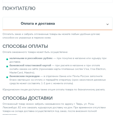
ПОКУПАТЕЛЮ
Оплата и доставка
Оплатить заказ и забрать оплаченные товары вы можете любым удобным для вас
способом из указанных в перечне ниже.
СПОСОБЫ ОПЛАТЫ
Оплата заказанного товара может быть осуществлена:
— при покупке в магазине или курьеру при
наличными в российских рублях
доставке;
— при расчете в магазине и при оплате
банковской пластиковой картой
онлайн-заказа на сайте (принимаем карты платежных систем Visa, Visa Electron,
MasterCard, Maestro);
— в отделении банка или Почты России заполните
банковским переводом
бланк квитанции на оплату и передайте оператору (срок зачисления денежных
средств может составлять 1-3 дня с момента оплаты).
Юридическим лицам доступна также опция оплаты товара по безналичному расчету.
СПОСОБЫ ДОСТАВКИ
Оплаченный товар можно забрать самовывозом по адресу г. Тверь, ул. Розы
Люксембург, 82 или заказать курьерскую доставку на дом. При временном отсутствии
товара на складе доставка осуществляется под заказ, после внесения полной
предоплаты.