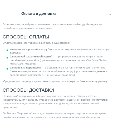
Глубина (мм)
740.00
Вид насоса
Канализационная установка
Оплата и доставка
Вес товара, нетто (кг)
136.00
Качество воды
Грязная
Оплатить заказ и забрать оплаченные товары вы можете любым удобным для вас
способом из указанных в перечне ниже.
Мощность (кВт)
3.80
СПОСОБЫ ОПЛАТЫ
Диаметр выходного отверстия
3"
Оплата заказанного товара может быть осуществлена:
Минимальная рабочая температура (°С)
1.00
— при покупке в магазине или курьеру при
наличными в российских рублях
Механизм насоса
Вихревой
доставке;
— при расчете в магазине и при оплате
банковской пластиковой картой
Максимальная производительность (м3/ч)
50.00
онлайн-заказа на сайте (принимаем карты платежных систем Visa, Visa Electron,
MasterCard, Maestro);
Тип ротора
Сухой
— в отделении банка или Почты России заполните
банковским переводом
бланк квитанции на оплату и передайте оператору (срок зачисления денежных
Тип выключателя
Электронный
средств может составлять 1-3 дня с момента оплаты).
Защита сухого хода
Нет
Юридическим лицам доступна также опция оплаты товара по безналичному расчету.
Тип вход. напряжения
СПОСОБЫ ДОСТАВКИ
Трехфазное
Категория
Насосы
Оплаченный товар можно забрать самовывозом по адресу г. Тверь, ул. Розы
Люксембург, 82 или заказать курьерскую доставку на дом. При временном отсутствии
товара на складе доставка осуществляется под заказ, после внесения полной
предоплаты.
По Твери и Тверской области доставляем заказы автотранспортом компании, время
прибытия курьера согласовывается с покупателем индивидуально. Детальную