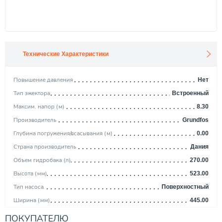
Технические Характеристики
Повышение давления
Нет
Тип эжектора
Встроенный
Максим. напор (м)
8.30
Производитель
Grundfos
Глубина погружения/всасывания (м)
0.00
Страна производитель
Дания
Объем гидробака (л)
270.00
Высота (мм)
523.00
Тип насоса
Поверхностный
Ширина (мм)
445.00
Уровень шума (дБ)
0.00
ПОКУПАТЕЛЮ