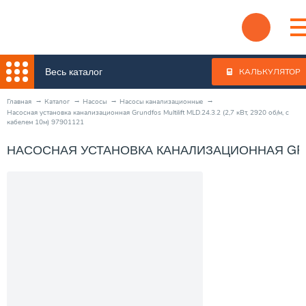
Весь каталог
КАЛЬКУЛЯТОР
Главная
Каталог
Насосы
Насосы канализационные
Насосная установка канализационная Grundfos Multilift MLD.24.3.2 (2,7 кВт, 2920 об/м, с
кабелем 10м) 97901121
НАСОСНАЯ УСТАНОВКА КАНАЛИЗАЦИОННАЯ GRUNDFO