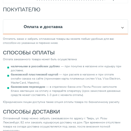
Максимальная производительность (м3/ч)
50.00
ПОКУПАТЕЛЮ
Тип ротора
Сухой
Тип выключателя
Электронный
Оплата и доставка
Защита сухого хода
Нет
Тип вход. напряжения
Трехфазное
Оплатить заказ и забрать оплаченные товары вы можете любым удобным для вас
способом из указанных в перечне ниже.
Повышение давления
Нет
СПОСОБЫ ОПЛАТЫ
Тип эжектора
Встроенный
Оплата заказанного товара может быть осуществлена:
Максим. напор (м)
8.30
— при покупке в магазине или курьеру при
наличными в российских рублях
Производитель
Grundfos
доставке;
— при расчете в магазине и при оплате
банковской пластиковой картой
Глубина погружения/всасывания (м)
0.00
онлайн-заказа на сайте (принимаем карты платежных систем Visa, Visa Electron,
MasterCard, Maestro);
Страна производитель
Дания
— в отделении банка или Почты России заполните
банковским переводом
бланк квитанции на оплату и передайте оператору (срок зачисления денежных
Объем гидробака (л)
270.00
средств может составлять 1-3 дня с момента оплаты).
Высота (мм)
523.00
Юридическим лицам доступна также опция оплаты товара по безналичному расчету.
Тип насоса
СПОСОБЫ ДОСТАВКИ
Поверхностный
Категория
Насосы
Оплаченный товар можно забрать самовывозом по адресу г. Тверь, ул. Розы
Люксембург, 82 или заказать курьерскую доставку на дом. При временном отсутствии
товара на складе доставка осуществляется под заказ, после внесения полной
предоплаты.