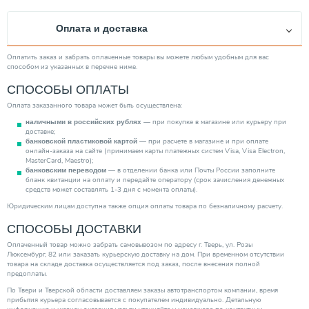
Тип вход. напряжения
Трехфазное
Оплата и доставка
Повышение давления
Нет
Тип эжектора
Встроенный
Оплатить заказ и забрать оплаченные товары вы можете любым удобным для вас
способом из указанных в перечне ниже.
Максим. напор (м)
0.00
СПОСОБЫ ОПЛАТЫ
Производитель
Grundfos
Оплата заказанного товара может быть осуществлена:
Глубина погружения/всасывания (м)
0.00
— при покупке в магазине или курьеру при
наличными в российских рублях
Страна производитель
Дания
доставке;
— при расчете в магазине и при оплате
банковской пластиковой картой
Объем гидробака (л)
450.00
онлайн-заказа на сайте (принимаем карты платежных систем Visa, Visa Electron,
MasterCard, Maestro);
Тип насоса
Поверхностный
— в отделении банка или Почты России заполните
банковским переводом
бланк квитанции на оплату и передайте оператору (срок зачисления денежных
Категория
Насосы
средств может составлять 1-3 дня с момента оплаты).
Юридическим лицам доступна также опция оплаты товара по безналичному расчету.
СПОСОБЫ ДОСТАВКИ
Оплаченный товар можно забрать самовывозом по адресу г. Тверь, ул. Розы
Люксембург, 82 или заказать курьерскую доставку на дом. При временном отсутствии
товара на складе доставка осуществляется под заказ, после внесения полной
предоплаты.
По Твери и Тверской области доставляем заказы автотранспортом компании, время
прибытия курьера согласовывается с покупателем индивидуально. Детальную