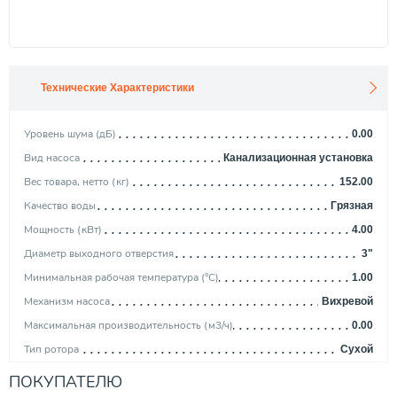
Технические Характеристики
Уровень шума (дБ)
0.00
Вид насоса
Канализационная установка
Вес товара, нетто (кг)
152.00
Качество воды
Грязная
Мощность (кВт)
4.00
Диаметр выходного отверстия
3"
Минимальная рабочая температура (°С)
1.00
Механизм насоса
Вихревой
Максимальная производительность (м3/ч)
0.00
Тип ротора
Сухой
Тип выключателя
Электронный
ПОКУПАТЕЛЮ
Защита сухого хода
Нет