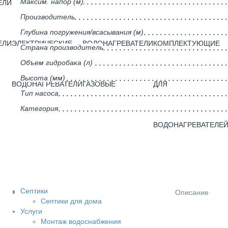
Максим. напор (м)
ЕЛИ
Производитель
Глубина погружения/всасывания (м)
ЕЛИ
ЭЛЕКТРИЧЕСКИЕ
ВОДОНАГРЕВАТЕЛИ
КОМПЛЕКТУЮЩИЕ
Страна производитель
Объем гидробака (л)
Высота (мм)
ВОДОНАГРЕВАТЕЛИ
ГАЗОВЫЕ
ДЛЯ
Тип насоса
Категория
ВОДОНАГРЕВАТЕЛЕ
Септики
Описание
Септики для дома
Услуги
Монтаж водоснабжения