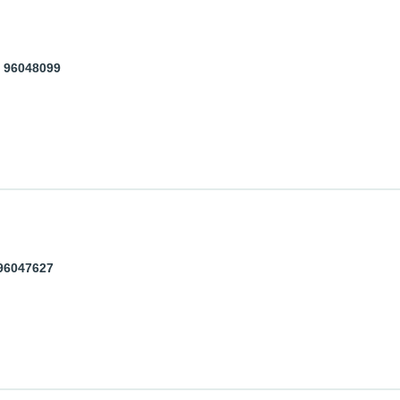
 96048099
96047627