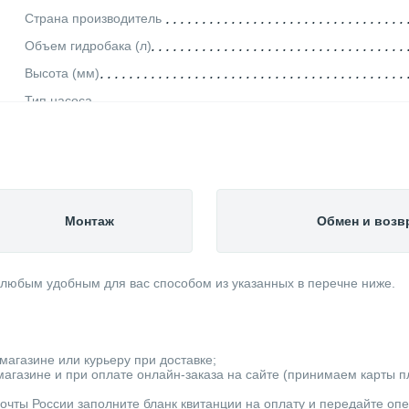
Страна производитель
Объем гидробака (л)
Высота (мм)
Тип насоса
Ширина (мм)
Уровень шума (дБ)
Вид насоса
Глубина (мм)
Монтаж
Обмен и возв
Качество воды
Вес товара, нетто (кг)
 любым удобным для вас способом из указанных в перечне ниже.
Диаметр выходного отверстия
Мощность (кВт)
Механизм насоса
магазине или курьеру при доставке;
Минимальная рабочая температура (°С)
агазине и при оплате онлайн-заказа на сайте (принимаем карты пла
Максимальная производительность (м3/ч)
очты России заполните бланк квитанции на оплату и передайте оп