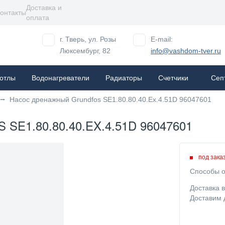
Доставка и
онтакты
оплата
г. Тверь, ул. Розы
E-mail:
Люксембург, 82
info@vashdom-tver.ru
отлы
Водонагреватели
Радиаторы
Cчетчики
Сеп
Насос дренажный Grundfos SE1.80.80.40.Ex.4.51D 96047601
1.80.80.40.EX.4.51D 96047601
под зака
Способы о
Доставка 
Доставим 