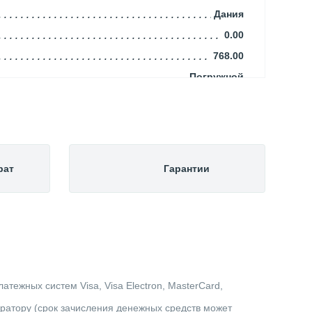
Дания
0.00
768.00
Погружной
347.00
0.00
Фекальный
435.00
рат
Гарантии
Грязная
152.00
80
4.90
Центробежный
1.00
тежных систем Visa, Visa Electron, MasterCard,
177.12
ератору (срок зачисления денежных средств может