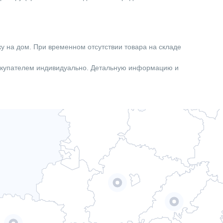
Мокрый
Электронный
Нет
ку на дом. При временном отсутствии товара на складе
Трехфазное
покупателем индивидуально. Детальную информацию и
Насосы