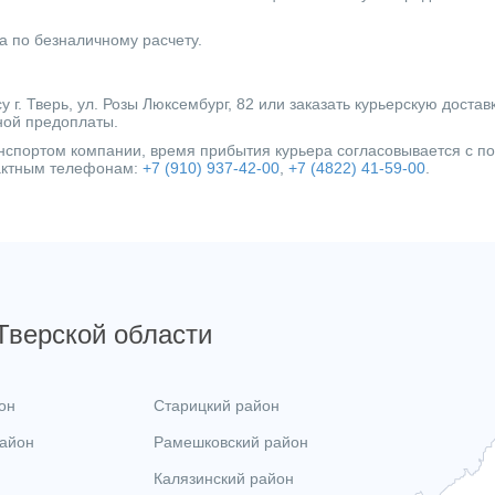
Тип ротора
а по безналичному расчету.
Тип выключателя
Защита сухого хода
г. Тверь, ул. Розы Люксембург, 82 или заказать курьерскую достав
ной предоплаты.
Тип вход. напряжения
ранспортом компании, время прибытия курьера согласовывается с 
Категория
тактным телефонам:
+7 (910) 937-42-00
,
+7 (4822) 41-59-00
.
 Тверской области
он
Старицкий район
район
Рамешковский район
Калязинский район