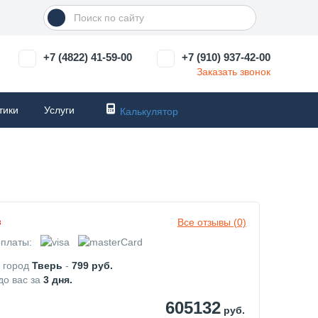
+7 (4822) 41-59-00
+7 (910) 937-42-00
Заказать звонок
тики
Услуги
Калькулятор
Все отзывы (0)
з
платы:
в город
Тверь
-
799
руб.
до вас за
3
дня.
605132
руб.