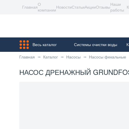
О
Наши
Главная
Новости
Статьи
Акции
Отзывы
К
компании
работы
Весь каталог
Системы очистки воды
К
Главная
Каталог
Насосы
Насосы фекальные
НАСОС ДРЕНАЖНЫЙ GRUNDFOS SE