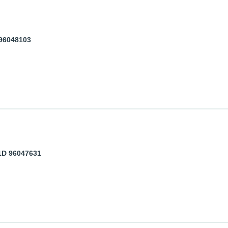
 96048103
1D 96047631