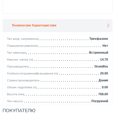
Технические Характеристики
Тип вход. напряжения
Трехфазное
Повышение давления
Нет
Тип эжектора
Встроенный
Максим. напор (м)
14.70
Производитель
Grundfos
Глубина погружения/всасывания (м)
20.00
Страна производитель
Дания
Объем гидробака (л)
0.00
Высота (мм)
768.00
Тип насоса
Погружной
Ширина (мм)
347.00
ПОКУПАТЕЛЮ
Уровень шума (дБ)
0.00