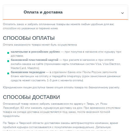
Глубина (мм)
435.00
Оплата и доставка
Вид насоса
Фекальный
Вес товара, нетто (кг)
143.00
Оплатить заказ и забрать оплаченные товары вы можете любым удобным для вас
способом из указанных в перечне ниже.
Качество воды
Грязная
СПОСОБЫ ОПЛАТЫ
Мощность (кВт)
3.70
Оплата заказанного товара может быть осуществлена:
Диаметр выходного отверстия
80
— при покупке в магазине или курьеру при
наличными в российских рублях
Минимальная рабочая температура (°С)
1.00
доставке;
— при расчете в магазине и при оплате
банковской пластиковой картой
Механизм насоса
Центробежный
онлайн-заказа на сайте (принимаем карты платежных систем Visa, Visa Electron,
MasterCard, Maestro);
Максимальная производительность (м3/ч)
151.92
— в отделении банка или Почты России заполните
банковским переводом
бланк квитанции на оплату и передайте оператору (срок зачисления денежных
Тип ротора
Мокрый
средств может составлять 1-3 дня с момента оплаты).
Тип выключателя
Электронный
Юридическим лицам доступна также опция оплаты товара по безналичному расчету.
Защита сухого хода
СПОСОБЫ ДОСТАВКИ
Нет
Категория
Насосы
Оплаченный товар можно забрать самовывозом по адресу г. Тверь, ул. Розы
Люксембург, 82 или заказать курьерскую доставку на дом. При временном отсутствии
товара на складе доставка осуществляется под заказ, после внесения полной
предоплаты.
По Твери и Тверской области доставляем заказы автотранспортом компании, время
прибытия курьера согласовывается с покупателем индивидуально. Детальную