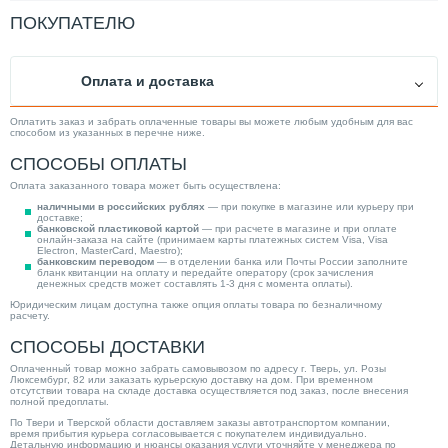
Тип ротора
Мокрый
ПОКУПАТЕЛЮ
Тип выключателя
Поплавковый
Защита сухого хода
Нет
Оплата и доставка
Тип вход. напряжения
Трехфазное
Повышение давления
Нет
Оплатить заказ и забрать оплаченные товары вы можете любым удобным для вас
способом из указанных в перечне ниже.
Тип эжектора
Погружной
СПОСОБЫ ОПЛАТЫ
Производитель
WILO
Оплата заказанного товара может быть осуществлена:
Максим. напор (м)
21.00
наличными в российских рублях
— при покупке в магазине или курьеру при
доставке;
Страна производитель
Германия
банковской пластиковой картой
— при расчете в магазине и при оплате
онлайн-заказа на сайте (принимаем карты платежных систем Visa, Visa
Electron, MasterCard, Maestro);
Глубина погружения/всасывания (м)
10.00
банковским переводом
— в отделении банка или Почты России заполните
бланк квитанции на оплату и передайте оператору (срок зачисления
Объем гидробака (л)
0.00
денежных средств может составлять 1-3 дня с момента оплаты).
Юридическим лицам доступна также опция оплаты товара по безналичному
Категория
Насосы
расчету.
СПОСОБЫ ДОСТАВКИ
Оплаченный товар можно забрать самовывозом по адресу г. Тверь, ул. Розы
Люксембург, 82 или заказать курьерскую доставку на дом. При временном
отсутствии товара на складе доставка осуществляется под заказ, после внесения
полной предоплаты.
По Твери и Тверской области доставляем заказы автотранспортом компании,
время прибытия курьера согласовывается с покупателем индивидуально.
Детальную информацию и нюансы оказания услуги уточняйте у менеджера по