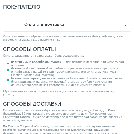
Мощность (кВт)
2.20
ПОКУПАТЕЛЮ
Качество воды
Грязная
Диаметр выходного отверстия
2"
Оплата и доставка
Механизм насоса
Вихревой
Минимальная рабочая температура (°С)
3.00
Оплатить заказ и забрать оплаченные товары вы можете любым удобным для вас
способом из указанных в перечне ниже.
Максимальная производительность (м3/ч)
53.00
СПОСОБЫ ОПЛАТЫ
Тип ротора
Мокрый
Оплата заказанного товара может быть осуществлена:
Тип выключателя
Поплавковый
наличными в российских рублях
— при покупке в магазине или курьеру при
доставке;
Защита сухого хода
Нет
банковской пластиковой картой
— при расчете в магазине и при оплате
онлайн-заказа на сайте (принимаем карты платежных систем Visa, Visa
Electron, MasterCard, Maestro);
Тип вход. напряжения
Трехфазное
банковским переводом
— в отделении банка или Почты России заполните
бланк квитанции на оплату и передайте оператору (срок зачисления
Повышение давления
Нет
денежных средств может составлять 1-3 дня с момента оплаты).
Юридическим лицам доступна также опция оплаты товара по безналичному
Категория
Насосы
расчету.
СПОСОБЫ ДОСТАВКИ
Оплаченный товар можно забрать самовывозом по адресу г. Тверь, ул. Розы
Люксембург, 82 или заказать курьерскую доставку на дом. При временном
отсутствии товара на складе доставка осуществляется под заказ, после внесения
полной предоплаты.
По Твери и Тверской области доставляем заказы автотранспортом компании,
время прибытия курьера согласовывается с покупателем индивидуально.
Детальную информацию и нюансы оказания услуги уточняйте у менеджера по