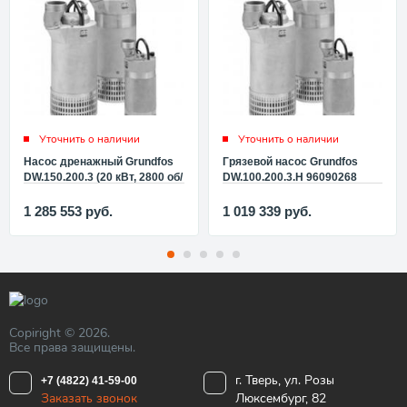
Уточнить о наличии
Уточнить о наличии
Насос дренажный Grundfos
Грязевой насос Grundfos
DW.150.200.3 (20 кВт, 2800 об/
DW.100.200.3.Н 96090268
мин, 3x400В, без контура
контроля уровня) 96090269
1 285 553
руб.
1 019 339
руб.
Copiright © 2026.
Все права защищены.
г. Тверь, ул. Розы
+7 (4822) 41-59-00
Заказать звонок
Люксембург, 82