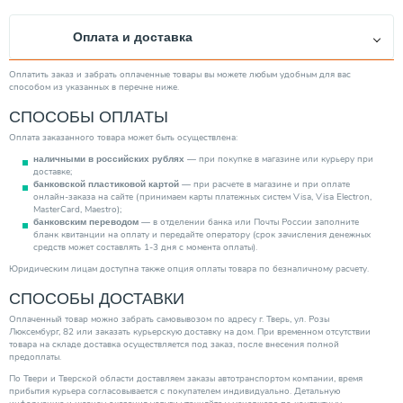
Тип ротора
Мокрый
Оплата и доставка
Тип выключателя
Нет
Защита сухого хода
Нет
Оплатить заказ и забрать оплаченные товары вы можете любым удобным для вас
способом из указанных в перечне ниже.
Тип вход. напряжения
Трехфазное
СПОСОБЫ ОПЛАТЫ
Повышение давления
Нет
Оплата заказанного товара может быть осуществлена:
Тип эжектора
Погружной
— при покупке в магазине или курьеру при
наличными в российских рублях
Производитель
Grundfos
доставке;
— при расчете в магазине и при оплате
банковской пластиковой картой
Максим. напор (м)
12.00
онлайн-заказа на сайте (принимаем карты платежных систем Visa, Visa Electron,
MasterCard, Maestro);
Страна производитель
Дания
— в отделении банка или Почты России заполните
банковским переводом
бланк квитанции на оплату и передайте оператору (срок зачисления денежных
Глубина погружения/всасывания (м)
10.00
средств может составлять 1-3 дня с момента оплаты).
Высота (мм)
241.00
Юридическим лицам доступна также опция оплаты товара по безналичному расчету.
Объем гидробака (л)
СПОСОБЫ ДОСТАВКИ
0.00
Категория
Насосы
Оплаченный товар можно забрать самовывозом по адресу г. Тверь, ул. Розы
Люксембург, 82 или заказать курьерскую доставку на дом. При временном отсутствии
товара на складе доставка осуществляется под заказ, после внесения полной
предоплаты.
По Твери и Тверской области доставляем заказы автотранспортом компании, время
прибытия курьера согласовывается с покупателем индивидуально. Детальную