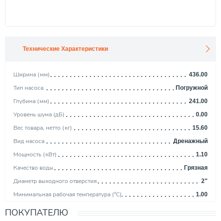
Технические Характеристики
Ширина (мм)
436.00
Тип насоса
Погружной
Глубина (мм)
241.00
Уровень шума (дБ)
0.00
Вес товара, нетто (кг)
15.60
Вид насоса
Дренажный
Мощность (кВт)
1.10
Качество воды
Грязная
Диаметр выходного отверстия
2"
Минимальная рабочая температура (°С)
1.00
Механизм насоса
Вихревой
ПОКУПАТЕЛЮ
Максимальная производительность (м3/ч)
34.00