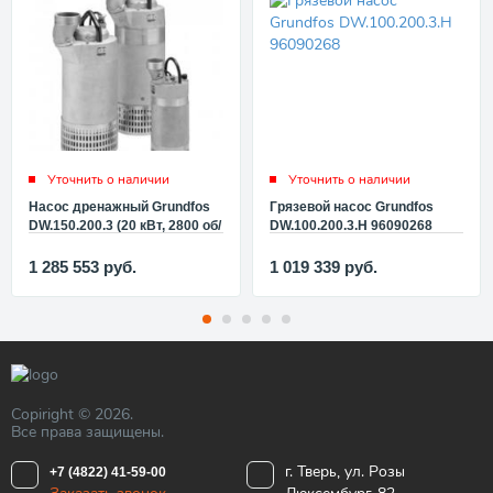
Уточнить о наличии
Уточнить о наличии
Насос дренажный Grundfos
Грязевой насос Grundfos
DW.150.200.3 (20 кВт, 2800 об/
DW.100.200.3.Н 96090268
мин, 3x400В, без контура
контроля уровня) 96090269
1 285 553
руб.
1 019 339
руб.
Copiright © 2026.
Все права защищены.
г. Тверь, ул. Розы
+7 (4822) 41-59-00