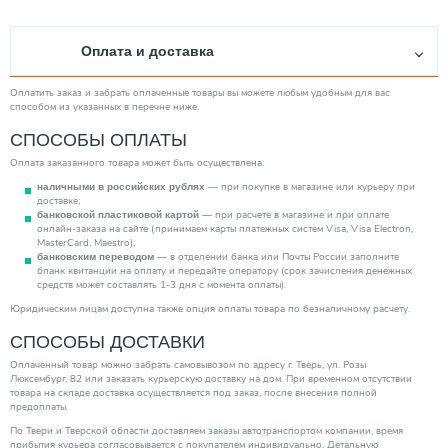
Тип ротора
Мокрый
Тип выключателя
Нет
Оплата и доставка
Защита сухого хода
Нет
Тип вход. напряжения
Трехфазное
Оплатить заказ и забрать оплаченные товары вы можете любым удобным для вас
способом из указанных в перечне ниже.
Повышение давления
Нет
СПОСОБЫ ОПЛАТЫ
Тип эжектора
Погружной
Оплата заказанного товара может быть осуществлена:
Максим. напор (м)
15.10
— при покупке в магазине или курьеру при
наличными в российских рублях
Производитель
Grundfos
доставке;
— при расчете в магазине и при оплате
банковской пластиковой картой
Глубина погружения/всасывания (м)
5.00
онлайн-заказа на сайте (принимаем карты платежных систем Visa, Visa Electron,
MasterCard, Maestro);
Страна производитель
Дания
— в отделении банка или Почты России заполните
банковским переводом
бланк квитанции на оплату и передайте оператору (срок зачисления денежных
Объем гидробака (л)
0.00
средств может составлять 1-3 дня с момента оплаты).
Высота (мм)
200.00
Юридическим лицам доступна также опция оплаты товара по безналичному расчету.
Категория
СПОСОБЫ ДОСТАВКИ
Насосы
Оплаченный товар можно забрать самовывозом по адресу г. Тверь, ул. Розы
Люксембург, 82 или заказать курьерскую доставку на дом. При временном отсутствии
товара на складе доставка осуществляется под заказ, после внесения полной
предоплаты.
По Твери и Тверской области доставляем заказы автотранспортом компании, время
прибытия курьера согласовывается с покупателем индивидуально. Детальную