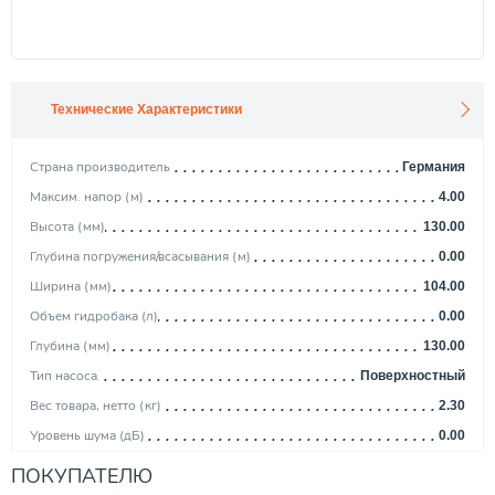
Технические Характеристики
Страна производитель
Германия
Максим. напор (м)
4.00
Высота (мм)
130.00
Глубина погружения/всасывания (м)
0.00
Ширина (мм)
104.00
Объем гидробака (л)
0.00
Глубина (мм)
130.00
Тип насоса
Поверхностный
Вес товара, нетто (кг)
2.30
Уровень шума (дБ)
0.00
Мощность (кВт)
0.07
ПОКУПАТЕЛЮ
Вид насоса
Циркуляционный