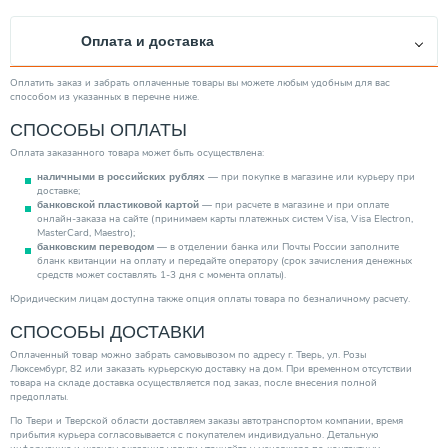
Качество воды
Чистая
Оплата и доставка
Диаметр выходного отверстия
1"
Минимальная рабочая температура (°С)
-10.00
Оплатить заказ и забрать оплаченные товары вы можете любым удобным для вас
способом из указанных в перечне ниже.
Механизм насоса
Центробежный
СПОСОБЫ ОПЛАТЫ
Максимальная производительность (м3/ч)
3.00
Оплата заказанного товара может быть осуществлена:
Тип ротора
Мокрый
— при покупке в магазине или курьеру при
наличными в российских рублях
Тип выключателя
Электронный
доставке;
— при расчете в магазине и при оплате
банковской пластиковой картой
Защита сухого хода
Нет
онлайн-заказа на сайте (принимаем карты платежных систем Visa, Visa Electron,
MasterCard, Maestro);
Производитель
WILO
— в отделении банка или Почты России заполните
банковским переводом
бланк квитанции на оплату и передайте оператору (срок зачисления денежных
Тип вход. напряжения
Однофазное
средств может составлять 1-3 дня с момента оплаты).
Повышение давления
Нет
Юридическим лицам доступна также опция оплаты товара по безналичному расчету.
Тип эжектора
СПОСОБЫ ДОСТАВКИ
Встроенный
Категория
Насосы
Оплаченный товар можно забрать самовывозом по адресу г. Тверь, ул. Розы
Люксембург, 82 или заказать курьерскую доставку на дом. При временном отсутствии
товара на складе доставка осуществляется под заказ, после внесения полной
предоплаты.
По Твери и Тверской области доставляем заказы автотранспортом компании, время
прибытия курьера согласовывается с покупателем индивидуально. Детальную