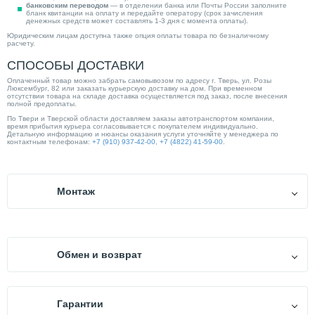
банковским переводом
— в отделении банка или Почты России заполните
бланк квитанции на оплату и передайте оператору (срок зачисления
денежных средств может составлять 1-3 дня с момента оплаты).
Юридическим лицам доступна также опция оплаты товара по безналичному
расчету.
СПОСОБЫ ДОСТАВКИ
Оплаченный товар можно забрать самовывозом по адресу г. Тверь, ул. Розы
Люксембург, 82 или заказать курьерскую доставку на дом. При временном
отсутствии товара на складе доставка осуществляется под заказ, после внесения
полной предоплаты.
По Твери и Тверской области доставляем заказы автотранспортом компании,
время прибытия курьера согласовывается с покупателем индивидуально.
Детальную информацию и нюансы оказания услуги уточняйте у менеджера по
контактным телефонам:
+7 (910) 937-42-00
,
+7 (4822) 41-59-00
.
Монтаж
Монтаж оборудования, произведенный квалифицированными специалистами, —
главное условие продолжительной и бесперебойной службы систем отопления,
водоснабжения и канализации. Мы производим профессиональный монтаж
оборудования по ряду направлений.
Обмен и возврат
Отопительные системы:
Осуществляем установку и обвязку отопительных котлов любого типа —
газовых, электрических, твердотопливных, комбинированных, а также
Согласно ст. 21 Закона РФ от 07.02.1992 N 2300-1 (ред. от
дизельных и газовых горелок.
08.12.2020) «О защите прав потребителей», при выявлении
Устанавливаем отопительные приборы — радиаторы панельные,
Гарантии
алюминиевые, биметаллические и пр.
существенных недостатков технически сложных товара до
Монтируем системы теплых полов.