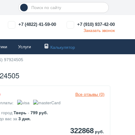
+7 (4822) 41-59-00
+7 (910) 937-42-00
Заказать звонок
тики
Услуги
Калькулятор
6) 97924505
24505
Все отзывы (0)
з
платы:
в город
Тверь
-
799
руб.
до вас за
3
дня.
322868
руб.