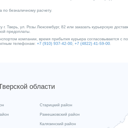
Повышение давления
а по безналичному расчету.
Тип эжектора
Максим. напор (м)
г. Тверь, ул. Розы Люксембург, 82 или заказать курьерскую достав
ной предоплаты.
Страна производитель
ранспортом компании, время прибытия курьера согласовывается с 
Категория
тактным телефонам:
+7 (910) 937-42-00
,
+7 (4822) 41-59-00
.
 Тверской области
он
Старицкий район
район
Рамешковский район
Калязинский район