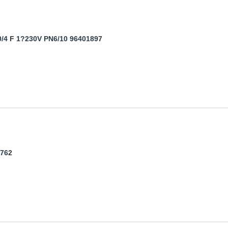
/4 F 1?230V PN6/10 96401897
5762