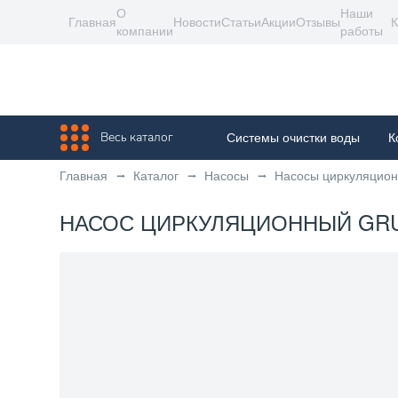
О
Наши
Главная
Новости
Статьи
Акции
Отзывы
К
компании
работы
Весь каталог
Системы очистки воды
К
Главная
Каталог
Насосы
Насосы циркуляцио
НАСОС ЦИРКУЛЯЦИОННЫЙ GRUND