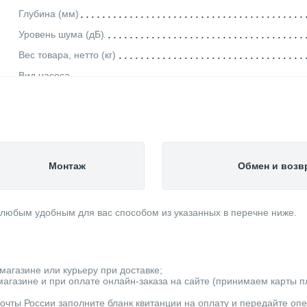
Глубина (мм)
Уровень шума (дБ)
Вес товара, нетто (кг)
Вид насоса
Мощность (кВт)
Качество воды
Диаметр выходного отверстия
Минимальная рабочая температура (°С)
Монтаж
Обмен и возв
Механизм насоса
Максимальная производительность (м3/ч)
 любым удобным для вас способом из указанных в перечне ниже.
Тип ротора
Тип выключателя
Защита сухого хода
магазине или курьеру при доставке;
Тип вход. напряжения
агазине и при оплате онлайн-заказа на сайте (принимаем карты пла
Производитель
очты России заполните бланк квитанции на оплату и передайте оп