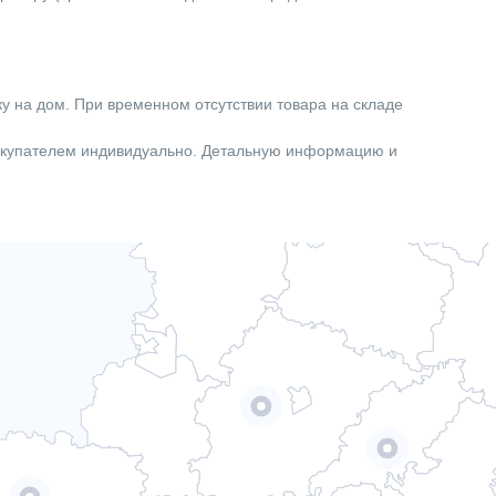
Нет
Встроенный
12.00
ку на дом. При временном отсутствии товара на складе
Дания
покупателем индивидуально. Детальную информацию и
Насосы