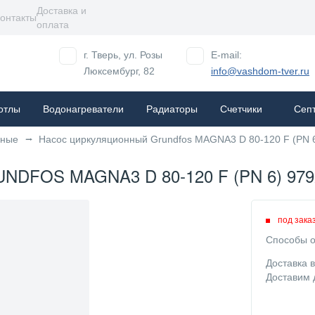
Доставка и
онтакты
оплата
г. Тверь, ул. Розы
E-mail:
Люксембург, 82
info@vashdom-tver.ru
отлы
Водонагреватели
Радиаторы
Cчетчики
Сеп
нные
Насос циркуляционный Grundfos MAGNA3 D 80-120 F (PN 
FOS MAGNA3 D 80-120 F (PN 6) 979
под зака
Способы о
Доставка 
Доставим 