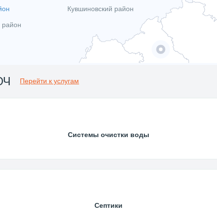
йон
Кувшиновский район
 район
ЮЧ
Перейти к услугам
Системы очистки воды
Септики