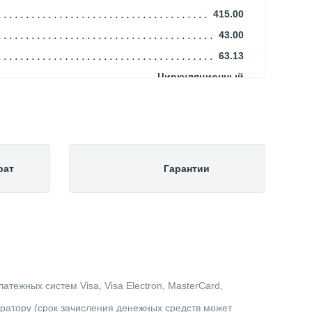
415.00
43.00
63.13
Циркуляционный
1.31
Чистая
3"
-10.00
рат
Гарантии
Центробежный
65.00
Мокрый
Электронный
Нет
Однофазное
тежных систем Visa, Visa Electron, MasterCard,
Grundfos
ератору (срок зачисления денежных средств может