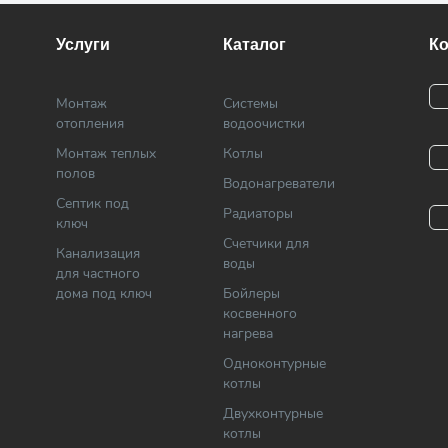
Услуги
Каталог
К
Монтаж
Системы
отопления
водоочистки
Монтаж теплых
Котлы
полов
Водонагреватели
Септик под
Радиаторы
ключ
Cчетчики для
Канализация
воды
для частного
дома под ключ
Бойлеры
косвенного
нагрева
Одноконтурные
котлы
Двухконтурные
котлы