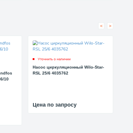
<
>
Уточнить о наличии
Ут
Насос циркуляционный Wilo-Star-
Нас
ndfos
RSL 25/6 4035762
UP 1
6/10
Цена по запросу
Цен