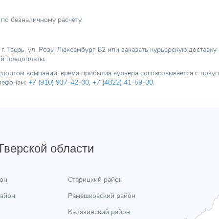
Качество воды
по безналичному расчету.
Диаметр выходного отверстия
Механизм насоса
 Тверь, ул. Розы Люксембург, 82 или заказать курьерскую доставку
Минимальная рабочая температура (°С)
ой предоплаты.
Категория
нспортом компании, время прибытия курьера согласовывается с пок
елефонам:
+7 (910) 937-42-00
,
+7 (4822) 41-59-00
.
 Тверской области
он
Старицкий район
район
Рамешковский район
Калязинский район