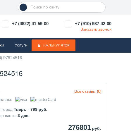
+7 (4822) 41-59-00
+7 (910) 937-42-00
Заказать звонок
ки
Услуги
КАЛЬКУЛЯТОР
0) 97924516
924516
Все отзывы (0)
з
платы:
в город
-
Тверь
799
руб.
до вас за
3
дня.
276801
руб.