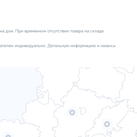
Чистая
4"
Центробежный
 на дом. При временном отсутствии товара на складе
-10.00
Насосы
упателем индивидуально. Детальную информацию и нюансы