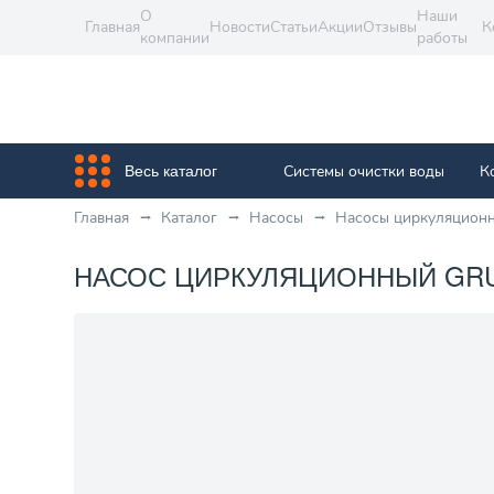
О
Наши
Главная
Новости
Статьи
Акции
Отзывы
К
компании
работы
Системы очистки воды
К
Весь каталог
Главная
Каталог
Насосы
Насосы циркуляцион
НАСОС ЦИРКУЛЯЦИОННЫЙ GRUND