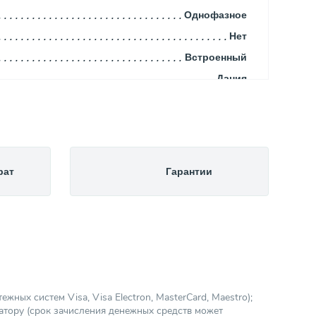
Однофазное
Нет
Встроенный
Дания
4.00
360.00
0.00
538.00
рат
Гарантии
0.00
415.00
Поверхностный
70.60
43.00
0.47
ных систем Visa, Visa Electron, MasterCard, Maestro);
атору (срок зачисления денежных средств может
Циркуляционный