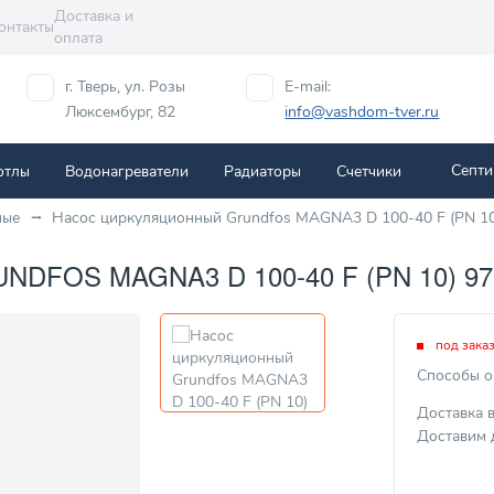
Доставка и
онтакты
оплата
г. Тверь, ул. Розы
E-mail:
Люксембург, 82
info@vashdom-tver.ru
Септи
отлы
Водонагреватели
Радиаторы
Cчетчики
ные
Насос циркуляционный Grundfos MAGNA3 D 100-40 F (PN 1
FOS MAGNA3 D 100-40 F (PN 10) 97
под зака
Способы о
Доставка 
Доставим 