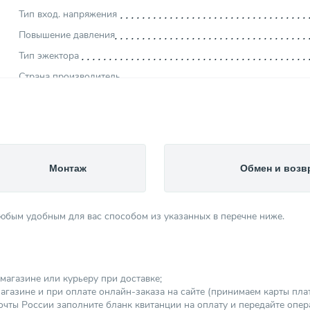
Тип вход. напряжения
Повышение давления
Тип эжектора
Страна производитель
Максим. напор (м)
Высота (мм)
Глубина погружения/всасывания (м)
Ширина (мм)
Монтаж
Обмен и возв
Объем гидробака (л)
Глубина (мм)
любым удобным для вас способом из указанных в перечне ниже.
Тип насоса
Вес товара, нетто (кг)
Уровень шума (дБ)
магазине или курьеру при доставке;
Мощность (кВт)
агазине и при оплате онлайн-заказа на сайте (принимаем карты платеж
Вид насоса
чты России заполните бланк квитанции на оплату и передайте опер