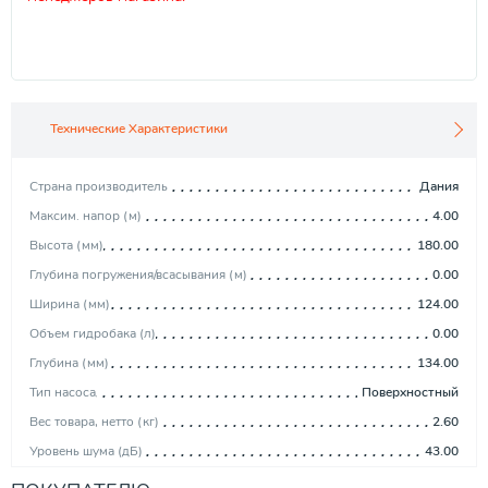
Технические Характеристики
Страна производитель
Дания
Максим. напор (м)
4.00
Высота (мм)
180.00
Глубина погружения/всасывания (м)
0.00
Ширина (мм)
124.00
Объем гидробака (л)
0.00
Глубина (мм)
134.00
Тип насоса
Поверхностный
Вес товара, нетто (кг)
2.60
Уровень шума (дБ)
43.00
Мощность (кВт)
0.05