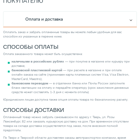
ПОКУПАТЕЛЮ
Вид насоса
Циркуляционный
Качество воды
Чистая
Оплата и доставка
Диаметр выходного отверстия
2"
Механизм насоса
Центробежный
Оплатить заказ и забрать оплаченные товары вы можете любым удобным для вас
способом из указанных в перечне ниже.
Минимальная рабочая температура (°С)
2.00
СПОСОБЫ ОПЛАТЫ
Максимальная производительность (м3/ч)
3.50
Оплата заказанного товара может быть осуществлена:
Тип ротора
Мокрый
— при покупке в магазине или курьеру при
наличными в российских рублях
Тип выключателя
Электронный
доставке;
— при расчете в магазине и при оплате
банковской пластиковой картой
Защита сухого хода
Нет
онлайн-заказа на сайте (принимаем карты платежных систем Visa, Visa Electron,
MasterCard, Maestro);
Производитель
Grundfos
— в отделении банка или Почты России заполните
банковским переводом
бланк квитанции на оплату и передайте оператору (срок зачисления денежных
Тип вход. напряжения
Однофазное
средств может составлять 1-3 дня с момента оплаты).
Повышение давления
Нет
Юридическим лицам доступна также опция оплаты товара по безналичному расчету.
Тип эжектора
Встроенный
СПОСОБЫ ДОСТАВКИ
Категория
Насосы
Оплаченный товар можно забрать самовывозом по адресу г. Тверь, ул. Розы
Люксембург, 82 или заказать курьерскую доставку на дом. При временном отсутствии
товара на складе доставка осуществляется под заказ, после внесения полной
предоплаты.
По Твери и Тверской области доставляем заказы автотранспортом компании, время