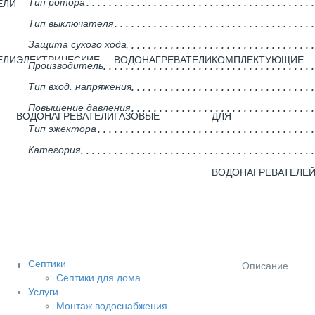
Тип ротора
ЕЛИ
Тип выключателя
Защита сухого хода
ЕЛИ
ЭЛЕКТРИЧЕСКИЕ
ВОДОНАГРЕВАТЕЛИ
КОМПЛЕКТУЮЩИЕ
Производитель
Тип вход. напряжения
Повышение давления
ВОДОНАГРЕВАТЕЛИ
ГАЗОВЫЕ
ДЛЯ
Тип эжектора
Категория
ВОДОНАГРЕВАТЕЛЕ
Септики
Описание
Септики для дома
Услуги
Монтаж водоснабжения