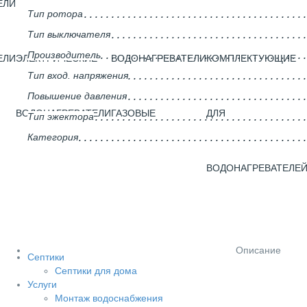
ЕЛИ
Тип ротора
Тип выключателя
Производитель
ЕЛИ
ЭЛЕКТРИЧЕСКИЕ
ВОДОНАГРЕВАТЕЛИ
КОМПЛЕКТУЮЩИЕ
Тип вход. напряжения
Повышение давления
ВОДОНАГРЕВАТЕЛИ
ГАЗОВЫЕ
ДЛЯ
Тип эжектора
Категория
ВОДОНАГРЕВАТЕЛЕ
Описание
Септики
Септики для дома
Услуги
Монтаж водоснабжения