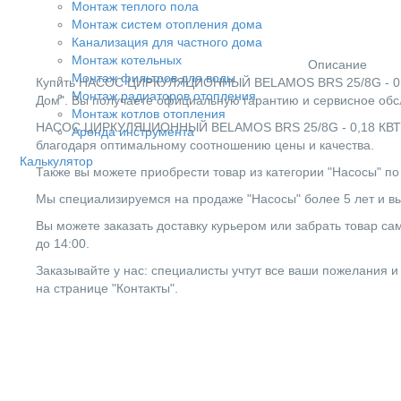
Монтаж теплого пола
Монтаж систем отопления дома
Канализация для частного дома
Монтаж котельных
Описание
Монтаж фильтров для воды
Купить НАСОС ЦИРКУЛЯЦИОННЫЙ BELAMOS BRS 25/8G - 0,18 
Монтаж радиаторов отопления
Дом". Вы получаете официальную гарантию и сервисное обс
Монтаж котлов отопления
НАСОС ЦИРКУЛЯЦИОННЫЙ BELAMOS BRS 25/8G - 0,18 КВТ (О
Аренда инструмента
благодаря оптимальному соотношению цены и качества.
Калькулятор
Также вы можете приобрести товар из категории "Насосы" по
Мы специализируемся на продаже "Насосы" более 5 лет и вы
Вы можете заказать доставку курьером или забрать товар сам
до 14:00.
Заказывайте у нас: специалисты учтут все ваши пожелания и
на странице "Контакты".