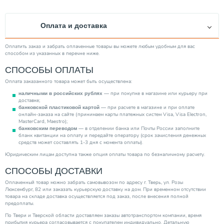
Глубина погружения/всасывания (м)
0.00
Высота (мм)
160.00
Оплата и доставка
Объем гидробака (л)
0.00
Ширина (мм)
105.00
Оплатить заказ и забрать оплаченные товары вы можете любым удобным для вас
способом из указанных в перечне ниже.
Тип насоса
Поверхностный
СПОСОБЫ ОПЛАТЫ
Глубина (мм)
125.00
Оплата заказанного товара может быть осуществлена:
Уровень шума (дБ)
0.00
— при покупке в магазине или курьеру при
наличными в российских рублях
Вес товара, нетто (кг)
0.00
доставке;
— при расчете в магазине и при оплате
банковской пластиковой картой
Вид насоса
Циркуляционный
онлайн-заказа на сайте (принимаем карты платежных систем Visa, Visa Electron,
MasterCard, Maestro);
Мощность (кВт)
0.10
— в отделении банка или Почты России заполните
банковским переводом
бланк квитанции на оплату и передайте оператору (срок зачисления денежных
Качество воды
Чистая
средств может составлять 1-3 дня с момента оплаты).
Категория
Насосы
Юридическим лицам доступна также опция оплаты товара по безналичному расчету.
СПОСОБЫ ДОСТАВКИ
Оплаченный товар можно забрать самовывозом по адресу г. Тверь, ул. Розы
Люксембург, 82 или заказать курьерскую доставку на дом. При временном отсутствии
товара на складе доставка осуществляется под заказ, после внесения полной
предоплаты.
По Твери и Тверской области доставляем заказы автотранспортом компании, время
прибытия курьера согласовывается с покупателем индивидуально. Детальную