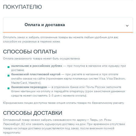
Вид насоса
Насосная станция
ПОКУПАТЕЛЮ
Вес товара, нетто (кг)
23.00
Качество воды
Чистая
Оплата и доставка
Мощность (кВт)
0.59
Диаметр выходного отверстия
1"
Оплатить заказ и забрать оплаченные товары вы можете любым удобным для вас
способом из указанных в перечне ниже.
Минимальная рабочая температура (°С)
1.00
СПОСОБЫ ОПЛАТЫ
Механизм насоса
Центробежный
Оплата заказанного товара может быть осуществлена:
Максимальная производительность (м3/ч)
3,0
— при покупке в магазине или курьеру при
наличными в российских рублях
Тип ротора
Сухой
доставке;
— при расчете в магазине и при оплате
банковской пластиковой картой
Тип выключателя
Электронный
онлайн-заказа на сайте (принимаем карты платежных систем Visa, Visa Electron,
MasterCard, Maestro);
Защита сухого хода
Есть
— в отделении банка или Почты России заполните
банковским переводом
бланк квитанции на оплату и передайте оператору (срок зачисления денежных
Тип вход. напряжения
Однофазное
средств может составлять 1-3 дня с момента оплаты).
Повышение давления
Нет
Юридическим лицам доступна также опция оплаты товара по безналичному расчету.
Тип эжектора
СПОСОБЫ ДОСТАВКИ
Встроенный
Категория
Насосы
Оплаченный товар можно забрать самовывозом по адресу г. Тверь, ул. Розы
Люксембург, 82 или заказать курьерскую доставку на дом. При временном отсутствии
товара на складе доставка осуществляется под заказ, после внесения полной
предоплаты.