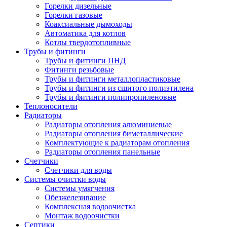
Горелки дизельные
Горелки газовые
Коаксиальные дымоходы
Автоматика для котлов
Котлы твердотопливные
Трубы и фитинги
Трубы и фитинги ПНД
Фитинги резьбовые
Трубы и фитинги металлопластиковые
Трубы и фитинги из сшитого полиэтилена
Трубы и фитинги полипропиленовые
Теплоносители
Радиаторы
Радиаторы отопления алюминиевые
Радиаторы отопления биметаллические
Комплектующие к радиаторам отопления
Радиаторы отопления панельные
Cчетчики
Счетчики для воды
Системы очистки воды
Системы умягчения
Обезжелезивание
Комплексная водоочистка
Монтаж водоочистки
Септики