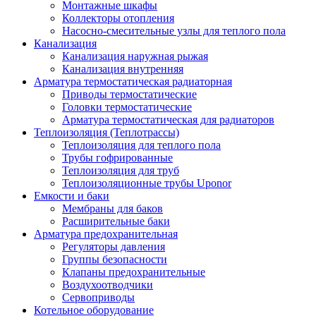
Монтажные шкафы
Коллекторы отопления
Насосно-смесительные узлы для теплого пола
Канализация
Канализация наружная рыжая
Канализация внутренняя
Арматура термостатическая радиаторная
Приводы термостатические
Головки термостатические
Арматура термостатическая для радиаторов
Теплоизоляция (Теплотрассы)
Теплоизоляция для теплого пола
Трубы гофрированные
Теплоизоляция для труб
Теплоизоляционные трубы Uponor
Емкости и баки
Мембраны для баков
Расширительные баки
Арматура предохранительная
Регуляторы давления
Группы безопасности
Клапаны предохранительные
Воздухоотводчики
Сервоприводы
Котельное оборудование