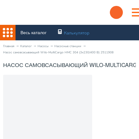
Весь каталог
Калькулятор
Главная
Каталог
Насосы
Насосные станции
Насос самовсасывающий Wilo-MultiCargo HMC 304 (3x230/400 В) 2511908
НАСОС САМОВСАСЫВАЮЩИЙ WILO-MULTICARGO HM