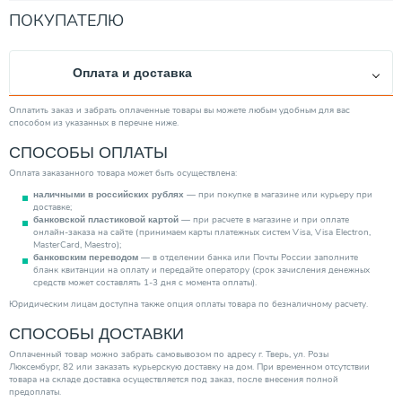
Глубина (мм)
360.00
ПОКУПАТЕЛЮ
Вид насоса
Насосная станция
Вес товара, нетто (кг)
23.80
Оплата и доставка
Качество воды
Чистая
Мощность (кВт)
0.55
Оплатить заказ и забрать оплаченные товары вы можете любым удобным для вас
способом из указанных в перечне ниже.
Диаметр выходного отверстия
1"
СПОСОБЫ ОПЛАТЫ
Минимальная рабочая температура (°С)
5.00
Оплата заказанного товара может быть осуществлена:
Механизм насоса
Центробежный
— при покупке в магазине или курьеру при
наличными в российских рублях
Максимальная производительность (м3/ч)
5.00
доставке;
— при расчете в магазине и при оплате
банковской пластиковой картой
Тип ротора
Сухой
онлайн-заказа на сайте (принимаем карты платежных систем Visa, Visa Electron,
MasterCard, Maestro);
Тип выключателя
Электронный
— в отделении банка или Почты России заполните
банковским переводом
бланк квитанции на оплату и передайте оператору (срок зачисления денежных
Защита сухого хода
Нет
средств может составлять 1-3 дня с момента оплаты).
Тип вход. напряжения
Трехфазное
Юридическим лицам доступна также опция оплаты товара по безналичному расчету.
Повышение давления
СПОСОБЫ ДОСТАВКИ
Нет
Категория
Насосы
Оплаченный товар можно забрать самовывозом по адресу г. Тверь, ул. Розы
Люксембург, 82 или заказать курьерскую доставку на дом. При временном отсутствии
товара на складе доставка осуществляется под заказ, после внесения полной
предоплаты.