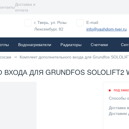
Доставка и
онтакты
оплата
г. Тверь, ул. Розы
E-mail:
Люксембург, 82
info@vashdom-tver.ru
отлы
Водонагреватели
Радиаторы
Cчетчики
Сеп
асосам
Комплект дополнительного входа для Grundfos SOLOLI
ХОДА ДЛЯ GRUNDFOS SOLOLIFT2 WC-
под зака
Способы о
Доставка 
Доставим 