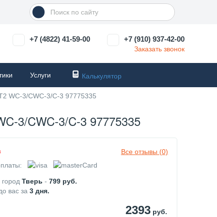
+7 (4822) 41-59-00
+7 (910) 937-42-00
Заказать звонок
тики
Услуги
Калькулятор
FT2 WC-3/CWC-3/C-3 97775335
3/CWC-3/C-3 97775335
Все отзывы (0)
з
платы:
в город
Тверь
-
799
руб.
до вас за
3
дня.
2393
руб.