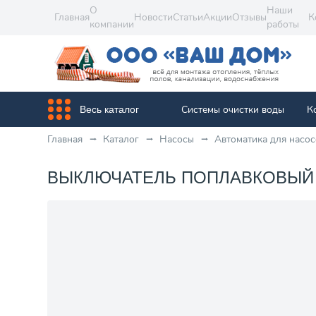
О
Наши
Главная
Новости
Статьи
Акции
Отзывы
К
компании
работы
Системы очистки воды
К
Весь каталог
Главная
Каталог
Насосы
Автоматика для насос
ВЫКЛЮЧАТЕЛЬ ПОПЛАВКОВЫЙ GR