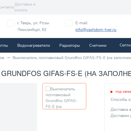
Доставка и
онтакты
оплата
г. Тверь, ул. Розы
E-mail:
Люксембург, 82
info@vashdom-tver.ru
Септи
отлы
Водонагреватели
Радиаторы
Cчетчики
ов
Выключатель поплавковый Grundfos GIFAS-FS-E (на заполнени
UNDFOS GIFAS-FS-E (НА ЗАПОЛНЕН
под зака
Способы о
Доставка 
Доставим 