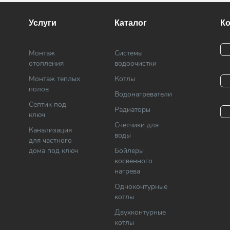
Услуги
Каталог
К
Монтаж
Системы
отопления
водоочистки
Монтаж теплых
Котлы
полов
Водонагреватели
Септик под
Радиаторы
ключ
Cчетчики для
Канализация
воды
для частного
дома под ключ
Бойлеры
косвенного
нагрева
Одноконтурные
котлы
Двухконтурные
котлы