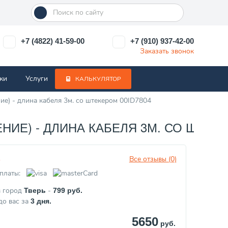
+7 (4822) 41-59-00
+7 (910) 937-42-00
Заказать звонок
ки
Услуги
КАЛЬКУЛЯТОР
е) - длина кабеля 3м. со штекером 00ID7804
ИЕ) - ДЛИНА КАБЕЛЯ 3М. СО ШТЕКЕ
Все отзывы (0)
з
платы:
в город
-
Тверь
799
руб.
до вас за
3
дня.
5650
руб.