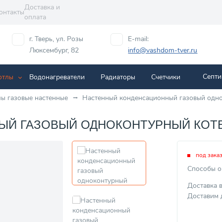
Доставка и
онтакты
оплата
г. Тверь, ул. Розы
E-mail:
Люксембург, 82
info@vashdom-tver.ru
Септи
отлы
Водонагреватели
Радиаторы
Cчетчики
лы газовые настенные
Настенный конденсационный газовый однок
 ГАЗОВЫЙ ОДНОКОНТУРНЫЙ КОТЕЛ 
под зака
Способы о
Доставка 
Доставим 