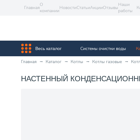
О
Наши
Главная
Новости
Статьи
Акции
Отзывы
К
компании
работы
Системы очистки воды
К
Весь каталог
Главная
Каталог
Котлы
Котлы газовые
Кот
НАСТЕННЫЙ КОНДЕНСАЦИОННЫЙ