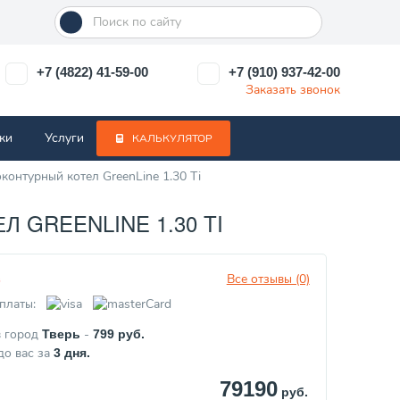
+7 (4822) 41-59-00
+7 (910) 937-42-00
Заказать звонок
ки
Услуги
КАЛЬКУЛЯТОР
онтурный котел GreenLine 1.30 Ti
GREENLINE 1.30 TI
Все отзывы (0)
з
платы:
в город
-
Тверь
799
руб.
до вас за
3
дня.
79190
руб.