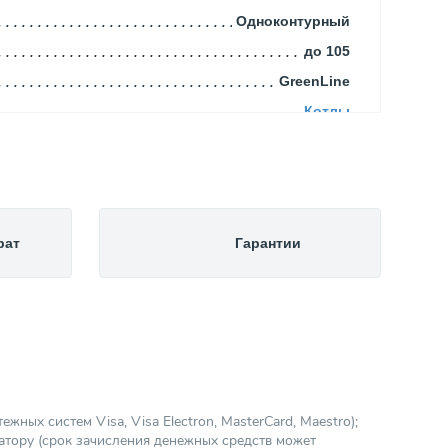
Одноконтурный
до 105
GreenLine
Котлы
рат
Гарантии
ных систем Visa, Visa Electron, MasterCard, Maestro);
атору (срок зачисления денежных средств может