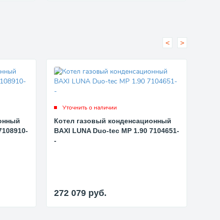
<
>
Уточнить о наличии
Ут
онный
Котел газовый конденсационный
Кот
7108910-
BAXI LUNA Duo-tec MP 1.90 7104651-
BAXI
-
-
272 079
руб.
206