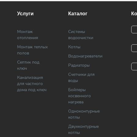
Услуги
Каталог
К
Монтаж
Системы
отопления
водоочистки
Монтаж теплых
Котлы
полов
Водонагреватели
Септик под
Радиаторы
ключ
Cчетчики для
Канализация
воды
для частного
дома под ключ
Бойлеры
косвенного
нагрева
Одноконтурные
котлы
Двухконтурные
котлы