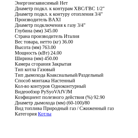
Энергонезависимый
Нет
Диаметр подкл. к контурам ХВС/ГВС
1/2"
Диаметр подкл. к контуру отопления
3/4"
Производитель
BAXI
Диаметр подключения к газу
3/4"
Глубина (мм)
345.00
Страна производитель
Италия
Вес товара, нетто (кг)
36.00
Высота (мм)
763.00
Мощность (кВт)
24.00
Ширина (мм)
450.00
Камера сгорания
Закрытая
Тип котла
Газовый
Тип дымохода
Коаксиальный/Раздельный
Способ монтажа
Настенный
Кол-во контуров
Одноконтурный
Видеообзор
PySyoVAfVJM
Коэфициент полезного действия (%)
92.90
Диаметр дымохода (мм)
(60-100)/80
Вид топлива
Природный газ / Сжиженный газ
Категория
Котлы