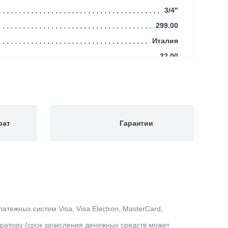
3/4"
299.00
Италия
32.00
730.00
24.00
400.00
Закрытая
рат
Гарантии
Газовый
Коаксиальный/Раздельный
Настенный
Одноконтурный
92.90
(60-100)/80
тежных систем Visa, Visa Electron, MasterCard,
Природный газ / Сжиженный газ
ератору (срок зачисления денежных средств может