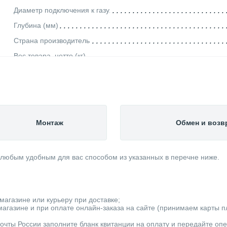
Диаметр подключения к газу
Глубина (мм)
Страна производитель
Вес товара, нетто (кг)
Высота (мм)
Мощность (кВт)
Ширина (мм)
Камера сгорания
Монтаж
Обмен и возв
Тип котла
Тип дымохода
 любым удобным для вас способом из указанных в перечне ниже.
Способ монтажа
Кол-во контуров
Коэфициент полезного действия (%)
магазине или курьеру при доставке;
Диаметр дымохода (мм)
агазине и при оплате онлайн-заказа на сайте (принимаем карты пла
Вид топлива
очты России заполните бланк квитанции на оплату и передайте оп