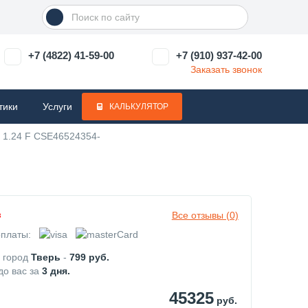
+7 (4822) 41-59-00
+7 (910) 937-42-00
Заказать звонок
тики
Услуги
КАЛЬКУЛЯТОР
 1.24 F CSE46524354-
Все отзывы (0)
з
платы:
в город
Тверь
-
799
руб.
до вас за
3
дня.
45325
руб.