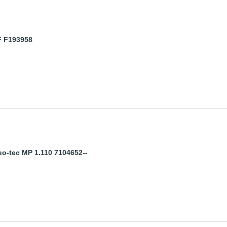
F F193958
-tec MP 1.110 7104652--