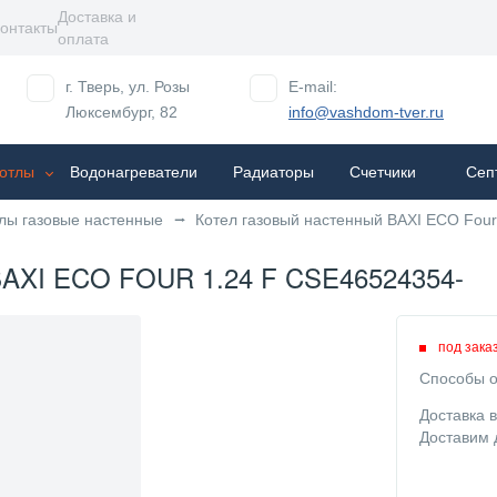
Доставка и
онтакты
оплата
г. Тверь, ул. Розы
E-mail:
Люксембург, 82
info@vashdom-tver.ru
отлы
Водонагреватели
Радиаторы
Cчетчики
Сеп
лы газовые настенные
Котел газовый настенный BAXI ECO Four
I ECO FOUR 1.24 F CSE46524354-
под зака
Способы о
Доставка 
Доставим 