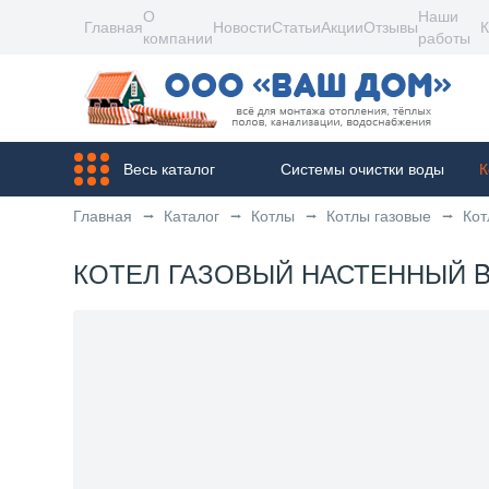
О
Наши
Главная
Новости
Статьи
Акции
Отзывы
К
компании
работы
Весь каталог
Системы очистки воды
К
Главная
Каталог
Котлы
Котлы газовые
Кот
КОТЕЛ ГАЗОВЫЙ НАСТЕННЫЙ BAX