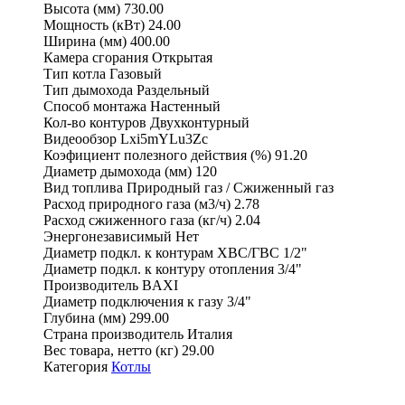
Высота (мм)
730.00
Мощность (кВт)
24.00
Ширина (мм)
400.00
Камера сгорания
Открытая
Тип котла
Газовый
Тип дымохода
Раздельный
Способ монтажа
Настенный
Кол-во контуров
Двухконтурный
Видеообзор
Lxi5mYLu3Zc
Коэфициент полезного действия (%)
91.20
Диаметр дымохода (мм)
120
Вид топлива
Природный газ / Сжиженный газ
Расход природного газа (м3/ч)
2.78
Расход сжиженного газа (кг/ч)
2.04
Энергонезависимый
Нет
Диаметр подкл. к контурам ХВС/ГВС
1/2"
Диаметр подкл. к контуру отопления
3/4"
Производитель
BAXI
Диаметр подключения к газу
3/4"
Глубина (мм)
299.00
Страна производитель
Италия
Вес товара, нетто (кг)
29.00
Категория
Котлы