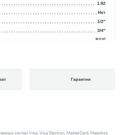
1.92
Нет
1/2"
3/4"
BAXI
3/4"
345.00
Италия
36.00
рат
Гарантии
760.00
24.00
450.00
Закрытая
Газовый конденсационный
Коаксиальный
ных систем Visa, Visa Electron, MasterCard, Maestro);