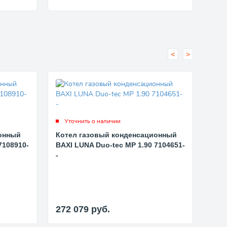
<
>
Уточнить о наличии
Ут
онный
Котел газовый конденсационный
Кот
7108910-
BAXI LUNA Duo-tec MP 1.90 7104651-
BAXI
-
-
272 079
руб.
206