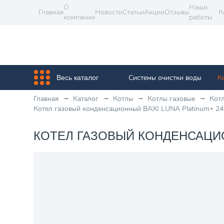
О
Наши
Главная
Новости
Статьи
Акции
Отзывы
К
компании
работы
Системы очистки воды
К
Весь каталог
Главная
Каталог
Котлы
Котлы газовые
Кот
Котел газовый конденсационный BAXI LUNA Platinum+ 24 
КОТЕЛ ГАЗОВЫЙ КОНДЕНСАЦИОН