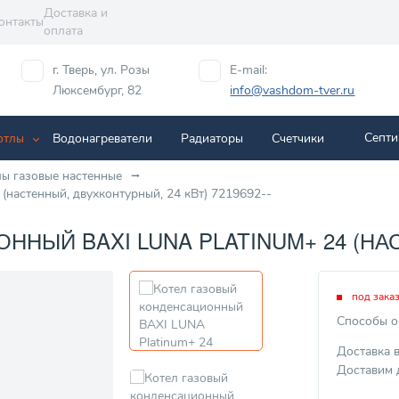
Доставка и
онтакты
оплата
г. Тверь, ул. Розы
E-mail:
Люксембург, 82
info@vashdom-tver.ru
Септи
отлы
Водонагреватели
Радиаторы
Cчетчики
лы газовые настенные
(настенный, двухконтурный, 24 кВт) 7219692--
НЫЙ BAXI LUNA PLATINUM+ 24 (НАСТ
под зака
Способы о
Доставка 
Доставим 