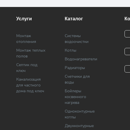
Услуги
Каталог
К
Монтаж
Системы
отопления
водоочистки
Монтаж теплых
Котлы
полов
Водонагреватели
Септик под
Радиаторы
ключ
Cчетчики для
Канализация
воды
для частного
дома под ключ
Бойлеры
косвенного
нагрева
Одноконтурные
котлы
Двухконтурные