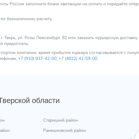
Способ монтажа
чты России заполните бланк квитанции на оплату и передайте опер
Кол-во контуров
по безналичному расчету.
Видеообзор
Категория
 Тверь, ул. Розы Люксембург, 82 или заказать курьерскую доставку
ой предоплаты.
нспортом компании, время прибытия курьера согласовывается с пок
елефонам:
+7 (910) 937-42-00
,
+7 (4822) 41-59-00
.
 Тверской области
он
Старицкий район
район
Рамешковский район