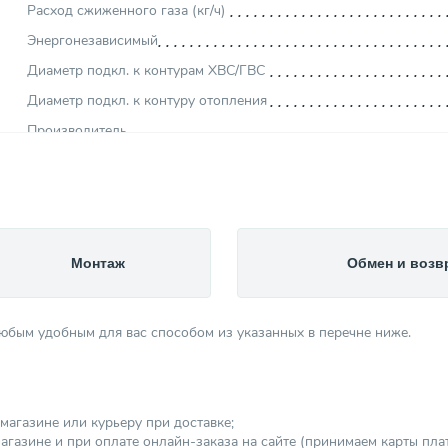
Расход сжиженного газа (кг/ч)
Энергонезависимый
Диаметр подкл. к контурам ХВС/ГВС
Диаметр подкл. к контуру отопления
Производитель
Диаметр подключения к газу
Глубина (мм)
Страна производитель
Вес товара, нетто (кг)
Монтаж
Обмен и возв
Высота (мм)
Мощность (кВт)
любым удобным для вас способом из указанных в перечне ниже.
Ширина (мм)
Камера сгорания
Тип котла
магазине или курьеру при доставке;
Тип дымохода
агазине и при оплате онлайн-заказа на сайте (принимаем карты платеж