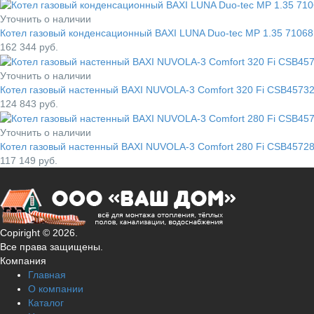
Уточнить о наличии
Котел газовый конденсационный BAXI LUNA Duo-tec MP 1.35 71068
162 344
руб.
Уточнить о наличии
Котел газовый настенный BAXI NUVOLA-3 Comfort 320 Fi CSB4573
124 843
руб.
Уточнить о наличии
Котел газовый настенный BAXI NUVOLA-3 Comfort 280 Fi CSB4572
117 149
руб.
Copiright © 2026.
Все права защищены.
Компания
Главная
О компании
Каталог