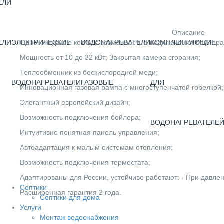
ЕЛИ
Описание
ЕЛИ
ЭЛЕКТРИЧЕСКИЕ
ВОДОНАГРЕВАТЕЛИ
КОМПЛЕКТУЮЩИЕ
Одноконтурные котлы с возможностью подключения бойлера
Мощность от 10 до 32 кВт; Закрытая камера сгорания;
Теплообменник из бескислородной меди;
ВОДОНАГРЕВАТЕЛИ
ГАЗОВЫЕ
ДЛЯ
Инновационная газовая рампа с многоступенчатой горелкой;
Элегантный европейский дизайн;
Возможность подключения бойлера;
ВОДОНАГРЕВАТЕЛЕ
Интуитивно понятная панель управления;
Автоадаптация к малым системам отопления;
Возможность подключения термостата;
Адаптированы для России, устойчиво работают: - При давлен
Септики
Расширенная гарантия 2 года.
Септики для дома
Услуги
Монтаж водоснабжения