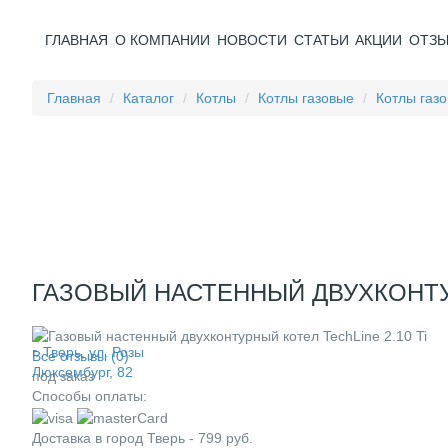
ГЛАВНАЯ
О КОМПАНИИ
НОВОСТИ
СТАТЬИ
АКЦИИ
ОТЗ
Главная
Каталог
Котлы
Котлы газовые
Котлы газ
ГАЗОВЫЙ НАСТЕННЫЙ ДВУХКОНТУР
г. Тверь, ул. Розы
Все отзывы (0)
Люксембург, 82
под заказ
Способы оплаты:
Доставка в город
Тверь
-
799
руб.