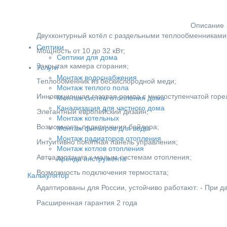
Описание
Двухконтурный котёл с раздельными теплообменниками
Септики
Мощность от 10 до 32 кВт;
Септики для дома
Закрытая камера сгорания;
Услуги
Монтаж водоснабжения
Теплообменник из бескислородной меди;
Монтаж теплого пола
Инновационная газовая рампа с многоступенчатой горе
Монтаж систем отопления дома
Канализация для частного дома
Элегантный европейский дизайн;
Монтаж котельных
Возможность подключения бойлера;
Монтаж фильтров для воды
Монтаж радиаторов отопления
Интуитивно понятная панель управления;
Монтаж котлов отопления
Автоадаптация к малым системам отопления;
Аренда инструмента
Возможность подключения термостата;
Калькулятор
Адаптированы для России, устойчиво работают: - При да
Расширенная гарантия 2 года