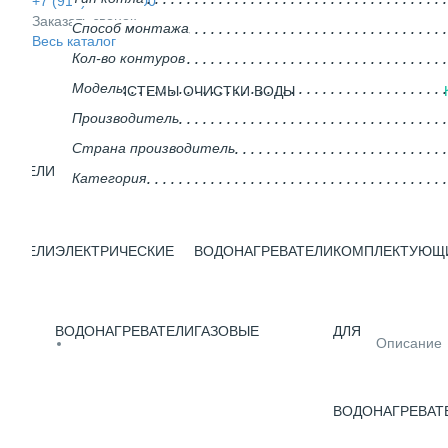
+7 (910) 937-42-00
Заказать звонок
Способ монтажа
Весь каталог
Кол-во контуров
Модель
СИСТЕМЫ ОЧИСТКИ ВОДЫ
Производитель
Страна производитель
ВАТЕЛИ
Категория
ВАТЕЛИ
ЭЛЕКТРИЧЕСКИЕ
ВОДОНАГРЕВАТЕЛИ
КОМПЛЕКТУЮЩ
ГО
ВОДОНАГРЕВАТЕЛИ
ГАЗОВЫЕ
ДЛЯ
Описание
ВОДОНАГРЕВАТ