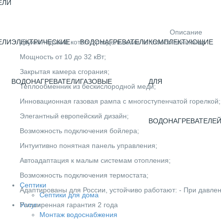
ЕЛИ
Описание
ЕЛИ
ЭЛЕКТРИЧЕСКИЕ
ВОДОНАГРЕВАТЕЛИ
КОМПЛЕКТУЮЩИЕ
Двухконтурный котёл с раздельными теплообменниками
Мощность от 10 до 32 кВт;
Закрытая камера сгорания;
ВОДОНАГРЕВАТЕЛИ
ГАЗОВЫЕ
ДЛЯ
Теплообменник из бескислородной меди;
Инновационная газовая рампа с многоступенчатой горелкой;
Элегантный европейский дизайн;
ВОДОНАГРЕВАТЕЛЕ
Возможность подключения бойлера;
Интуитивно понятная панель управления;
Автоадаптация к малым системам отопления;
Возможность подключения термостата;
Септики
Адаптированы для России, устойчиво работают: - При давлен
Септики для дома
Услуги
Расширенная гарантия 2 года
Монтаж водоснабжения