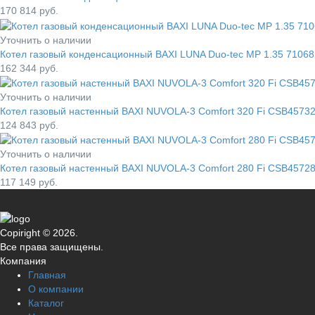
170 814
руб.
Уточнить о наличии
Котел газовый конденсационный BAXI LUNA Duo-tec MP 1.35 71068
162 344
руб.
Уточнить о наличии
Котел газовый настенный BAXI NUVOLA-3 Comfort 320 Fi CSB4573
124 843
руб.
Уточнить о наличии
Котел газовый настенный BAXI NUVOLA-3 Comfort 280 Fi CSB4572
117 149
руб.
Copiright © 2026.
Все права защищены.
Компания
Главная
О компании
Каталог