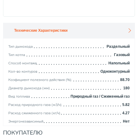
Технические Характеристики
Тип дымохода
Раздельный
Тип котла
Газовый
Способ монтажа
Напольный
Кол-во контуров
Одноконтурный
Коэфициент полезного действия (%)
88.70
Диаметр дымохода (мм)
180
Вид топлива
Природный газ / Сжиженный газ
Расход природного газа (м3/ч)
5.82
Расход сжиженного газа (кг/ч)
4.27
Энергонезависимый
Нет
Диаметр подкл. к контуру отопления
1"
ПОКУПАТЕЛЮ
Производитель
BAXI