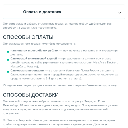
Диаметр подключения к газу
3/4"
Оплата и доставка
Глубина (мм)
770.00
Страна производитель
Италия
Оплатить заказ и забрать оплаченные товары вы можете любым удобным для вас
способом из указанных в перечне ниже.
Вес товара, нетто (кг)
176.00
СПОСОБЫ ОПЛАТЫ
Высота (мм)
850.00
Оплата заказанного товара может быть осуществлена:
Мощность (кВт)
55.00
— при покупке в магазине или курьеру при
наличными в российских рублях
Ширина (мм)
400.00
доставке;
— при расчете в магазине и при оплате
банковской пластиковой картой
Камера сгорания
Открытая
онлайн-заказа на сайте (принимаем карты платежных систем Visa, Visa Electron,
MasterCard, Maestro);
Категория
Котлы
— в отделении банка или Почты России заполните
банковским переводом
бланк квитанции на оплату и передайте оператору (срок зачисления денежных
средств может составлять 1-3 дня с момента оплаты).
Юридическим лицам доступна также опция оплаты товара по безналичному расчету.
СПОСОБЫ ДОСТАВКИ
Оплаченный товар можно забрать самовывозом по адресу г. Тверь, ул. Розы
Люксембург, 82 или заказать курьерскую доставку на дом. При временном отсутствии
товара на складе доставка осуществляется под заказ, после внесения полной
предоплаты.
По Твери и Тверской области доставляем заказы автотранспортом компании, время
прибытия курьера согласовывается с покупателем индивидуально. Детальную