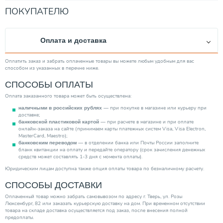
Вид топлива
Природный газ / Сжиженный газ
ПОКУПАТЕЛЮ
Расход природного газа (м3/ч)
3.49
Расход сжиженного газа (кг/ч)
2.56
Оплата и доставка
Энергонезависимый
Нет
Диаметр подкл. к контуру отопления
3/4"
Оплатить заказ и забрать оплаченные товары вы можете любым удобным для вас
способом из указанных в перечне ниже.
Производитель
BAXI
СПОСОБЫ ОПЛАТЫ
Диаметр подключения к газу
1/2"
Оплата заказанного товара может быть осуществлена:
Глубина (мм)
622.00
— при покупке в магазине или курьеру при
наличными в российских рублях
Страна производитель
Италия
доставке;
— при расчете в магазине и при оплате
банковской пластиковой картой
Вес товара, нетто (кг)
134.00
онлайн-заказа на сайте (принимаем карты платежных систем Visa, Visa Electron,
MasterCard, Maestro);
Категория
Котлы
— в отделении банка или Почты России заполните
банковским переводом
бланк квитанции на оплату и передайте оператору (срок зачисления денежных
средств может составлять 1-3 дня с момента оплаты).
Юридическим лицам доступна также опция оплаты товара по безналичному расчету.
СПОСОБЫ ДОСТАВКИ
Оплаченный товар можно забрать самовывозом по адресу г. Тверь, ул. Розы
Люксембург, 82 или заказать курьерскую доставку на дом. При временном отсутствии
товара на складе доставка осуществляется под заказ, после внесения полной
предоплаты.