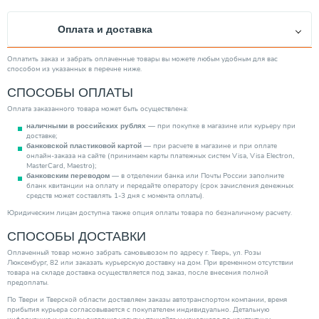
Расход сжиженного газа (кг/ч)
1.90
Оплата и доставка
Энергонезависимый
Нет
Диаметр подкл. к контуру отопления
3/4"
Оплатить заказ и забрать оплаченные товары вы можете любым удобным для вас
способом из указанных в перечне ниже.
Производитель
BAXI
СПОСОБЫ ОПЛАТЫ
Диаметр подключения к газу
1/2"
Оплата заказанного товара может быть осуществлена:
Глубина (мм)
600.00
— при покупке в магазине или курьеру при
наличными в российских рублях
Страна производитель
Италия
доставке;
— при расчете в магазине и при оплате
банковской пластиковой картой
Вес товара, нетто (кг)
103.00
онлайн-заказа на сайте (принимаем карты платежных систем Visa, Visa Electron,
MasterCard, Maestro);
Категория
Котлы
— в отделении банка или Почты России заполните
банковским переводом
бланк квитанции на оплату и передайте оператору (срок зачисления денежных
средств может составлять 1-3 дня с момента оплаты).
Юридическим лицам доступна также опция оплаты товара по безналичному расчету.
СПОСОБЫ ДОСТАВКИ
Оплаченный товар можно забрать самовывозом по адресу г. Тверь, ул. Розы
Люксембург, 82 или заказать курьерскую доставку на дом. При временном отсутствии
товара на складе доставка осуществляется под заказ, после внесения полной
предоплаты.
По Твери и Тверской области доставляем заказы автотранспортом компании, время
прибытия курьера согласовывается с покупателем индивидуально. Детальную