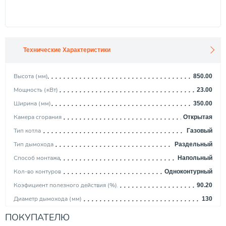
Технические Характеристики
Высота (мм)
850.00
Мощность (кВт)
23.00
Ширина (мм)
350.00
Камера сгорания
Открытая
Тип котла
Газовый
Тип дымохода
Раздельный
Способ монтажа
Напольный
Кол-во контуров
Одноконтурный
Коэфициент полезного действия (%)
90.20
Диаметр дымохода (мм)
130
Вид топлива
Природный газ / Сжиженный газ
ПОКУПАТЕЛЮ
Расход природного газа (м3/ч)
2.59