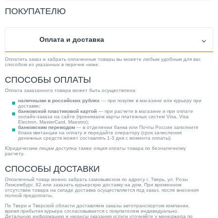
Вес товара, нетто (кг)
68.00
ПОКУПАТЕЛЮ
Высота (мм)
850.00
Мощность (кВт)
65.00
Оплата и доставка
Ширина (мм)
450.00
Камера сгорания
Закрытая
Оплатить заказ и забрать оплаченные товары вы можете любым удобным для вас
способом из указанных в перечне ниже.
Тип котла
Газовый
СПОСОБЫ ОПЛАТЫ
Тип дымохода
Раздельный
Оплата заказанного товара может быть осуществлена:
Способ монтажа
Напольный
наличными в российских рублях
— при покупке в магазине или курьеру при
доставке;
Кол-во контуров
Одноконтурный
банковской пластиковой картой
— при расчете в магазине и при оплате
онлайн-заказа на сайте (принимаем карты платежных систем Visa, Visa
Electron, MasterCard, Maestro);
Коэфициент полезного действия (%)
107.50
банковским переводом
— в отделении банка или Почты России заполните
бланк квитанции на оплату и передайте оператору (срок зачисления
Категория
Котлы
денежных средств может составлять 1-3 дня с момента оплаты).
Юридическим лицам доступна также опция оплаты товара по безналичному
расчету.
СПОСОБЫ ДОСТАВКИ
Оплаченный товар можно забрать самовывозом по адресу г. Тверь, ул. Розы
Люксембург, 82 или заказать курьерскую доставку на дом. При временном
отсутствии товара на складе доставка осуществляется под заказ, после внесения
полной предоплаты.
По Твери и Тверской области доставляем заказы автотранспортом компании,
время прибытия курьера согласовывается с покупателем индивидуально.
Детальную информацию и нюансы оказания услуги уточняйте у менеджера по