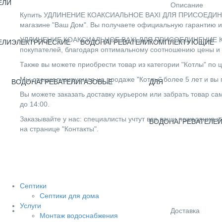
ЕЛИ
Описание
Купить УДЛИНЕНИЕ КОАКСИАЛЬНОЕ BAXI ДЛЯ ПРИСОЕДИНЕН
магазине "Ваш Дом". Вы получаете официальную гарантию и
УДЛИНЕНИЕ КОАКСИАЛЬНОЕ BAXI ДЛЯ ПРИСОЕДИНЕНИЕ К Е
ЕЛИ
ЭЛЕКТРИЧЕСКИЕ
ВОДОНАГРЕВАТЕЛИ
КОМПЛЕКТУЮЩИЕ
покупателей, благодаря оптимальному соотношению цены и 
Также вы можете приобрести товар из категории "Котлы" по ц
Мы специализируемся на продаже "Котлы" более 5 лет и вы 
ВОДОНАГРЕВАТЕЛИ
ГАЗОВЫЕ
ДЛЯ
Вы можете заказать доставку курьером или забрать товар сам
до 14:00.
Заказывайте у нас: специалисты учтут все ваши пожелания и
ВОДОНАГРЕВАТЕЛЕ
на странице "Контакты".
Септики
Септики для дома
Услуги
Доставка
Монтаж водоснабжения