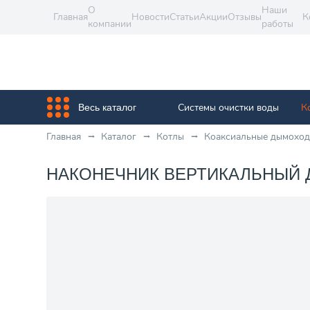
О
Наши
Главная
Новости
Статьи
Акции
Отзывы
К
компании
работы
Системы очистки воды
К
Весь каталог
Главная
Каталог
Котлы
Коаксиальные дымохо
НАКОНЕЧНИК ВЕРТИКАЛЬНЫЙ ДЛ