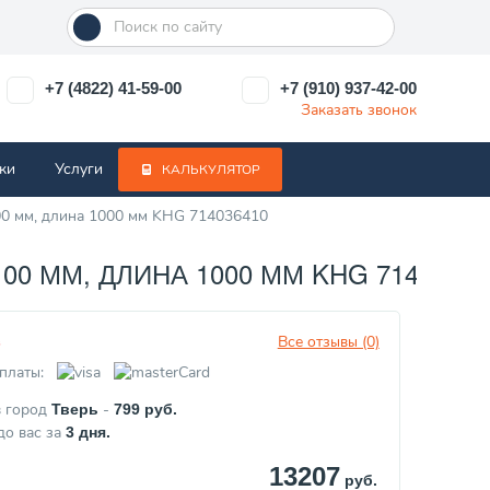
+7 (4822) 41-59-00
+7 (910) 937-42-00
Заказать звонок
ки
Услуги
КАЛЬКУЛЯТОР
00 мм, длина 1000 мм KHG 714036410
0 ММ, ДЛИНА 1000 ММ KHG 71403641
Все отзывы (0)
з
платы:
в город
-
Тверь
799
руб.
до вас за
3
дня.
13207
руб.