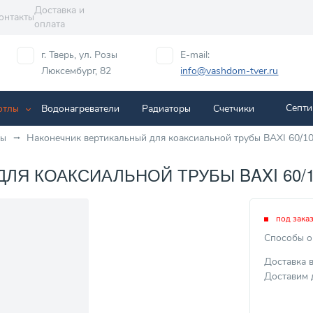
Доставка и
онтакты
оплата
г. Тверь, ул. Розы
E-mail:
Люксембург, 82
info@vashdom-tver.ru
Септи
отлы
Водонагреватели
Радиаторы
Cчетчики
ды
Наконечник вертикальный для коаксиальной трубы BAXI 60/1
Я КОАКСИАЛЬНОЙ ТРУБЫ BAXI 60/10
под зака
Способы о
Доставка 
Доставим 