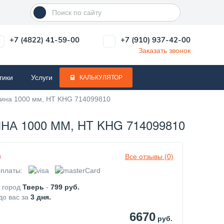
+7 (4822) 41-59-00
+7 (910) 937-42-00
Заказать звонок
тики
Услуги
КАЛЬКУЛЯТОР
лина 1000 мм, HT KHG 714099810
 1000 ММ, HT KHG 714099810
Все отзывы (0)
з
платы:
в город
Тверь
-
799
руб.
до вас за
3
дня.
6670
руб.