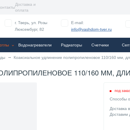
Доставка и
онтакты
оплата
г. Тверь, ул. Розы
E-mail:
Люксембург, 82
info@vashdom-tver.ru
отлы
Водонагреватели
Радиаторы
Cчетчики
Сеп
оды
Коаксиальное удлинение полипропиленовое 110/160 мм, д
ИПРОПИЛЕНОВОЕ 110/160 ММ, ДЛИНА
под зака
Способы о
Доставка 
Доставим 