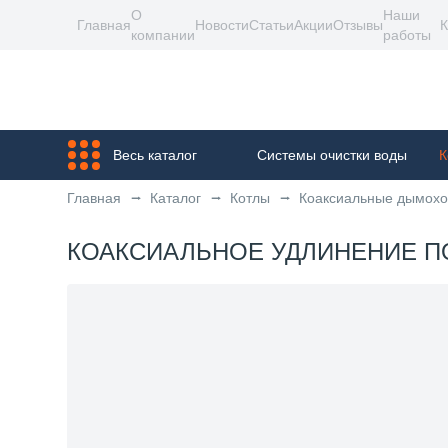
О
Наши
Главная
Новости
Статьи
Акции
Отзывы
К
компании
работы
Весь каталог
Системы очистки воды
К
Главная
Каталог
Котлы
Коаксиальные дымох
КОАКСИАЛЬНОЕ УДЛИНЕНИЕ ПОЛ