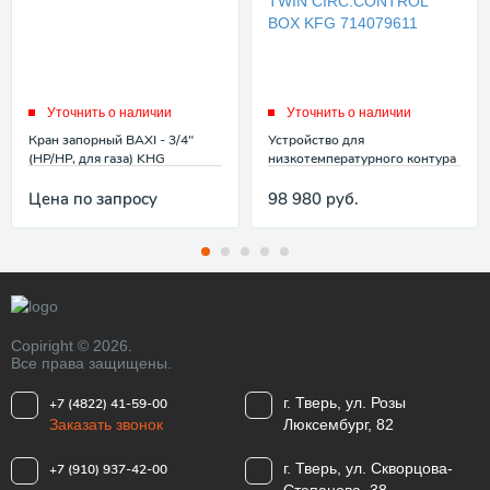
Уточнить о наличии
Уточнить о наличии
Кран запорный BAXI - 3/4"
Устройство для
(НР/НР, для газа) KHG
низкотемпературного контура
714052510
BAXI PARTAGE TWIN
CIRC.CONTROL BOX KFG
Цена по запросу
98 980
руб.
714079611
Copiright © 2026.
Все права защищены.
г. Тверь, ул. Розы
+7 (4822) 41-59-00
Заказать звонок
Люксембург, 82
г. Тверь, ул. Скворцова-
+7 (910) 937-42-00