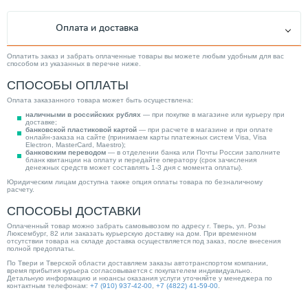
Оплата и доставка
Оплатить заказ и забрать оплаченные товары вы можете любым удобным для вас
способом из указанных в перечне ниже.
СПОСОБЫ ОПЛАТЫ
Оплата заказанного товара может быть осуществлена:
наличными в российских рублях
— при покупке в магазине или курьеру при
доставке;
банковской пластиковой картой
— при расчете в магазине и при оплате
онлайн-заказа на сайте (принимаем карты платежных систем Visa, Visa
Electron, MasterCard, Maestro);
банковским переводом
— в отделении банка или Почты России заполните
бланк квитанции на оплату и передайте оператору (срок зачисления
денежных средств может составлять 1-3 дня с момента оплаты).
Юридическим лицам доступна также опция оплаты товара по безналичному
расчету.
СПОСОБЫ ДОСТАВКИ
Оплаченный товар можно забрать самовывозом по адресу г. Тверь, ул. Розы
Люксембург, 82 или заказать курьерскую доставку на дом. При временном
отсутствии товара на складе доставка осуществляется под заказ, после внесения
полной предоплаты.
По Твери и Тверской области доставляем заказы автотранспортом компании,
время прибытия курьера согласовывается с покупателем индивидуально.
Детальную информацию и нюансы оказания услуги уточняйте у менеджера по
контактным телефонам:
+7 (910) 937-42-00
,
+7 (4822) 41-59-00
.