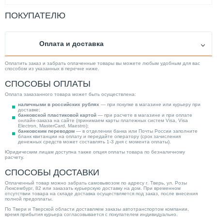
ПОКУПАТЕЛЮ
Оплата и доставка
Оплатить заказ и забрать оплаченные товары вы можете любым удобным для вас
способом из указанных в перечне ниже.
СПОСОБЫ ОПЛАТЫ
Оплата заказанного товара может быть осуществлена:
наличными в российских рублях
— при покупке в магазине или курьеру при
доставке;
банковской пластиковой картой
— при расчете в магазине и при оплате
онлайн-заказа на сайте (принимаем карты платежных систем Visa, Visa
Electron, MasterCard, Maestro);
банковским переводом
— в отделении банка или Почты России заполните
бланк квитанции на оплату и передайте оператору (срок зачисления
денежных средств может составлять 1-3 дня с момента оплаты).
Юридическим лицам доступна также опция оплаты товара по безналичному
расчету.
СПОСОБЫ ДОСТАВКИ
Оплаченный товар можно забрать самовывозом по адресу г. Тверь, ул. Розы
Люксембург, 82 или заказать курьерскую доставку на дом. При временном
отсутствии товара на складе доставка осуществляется под заказ, после внесения
полной предоплаты.
По Твери и Тверской области доставляем заказы автотранспортом компании,
время прибытия курьера согласовывается с покупателем индивидуально.