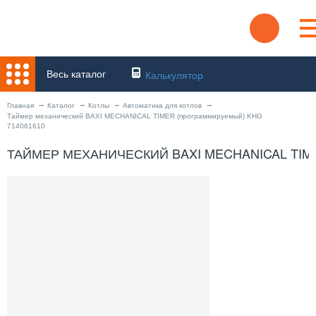
Весь каталог
Калькулятор
Главная
Каталог
Котлы
Автоматика для котлов
Таймер механический BAXI MECHANICAL TIMER (программируемый) KHG
714061610
ТАЙМЕР МЕХАНИЧЕСКИЙ BAXI MECHANICAL TIM