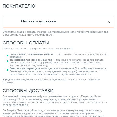
ПОКУПАТЕЛЮ
Оплата и доставка
Оплатить заказ и забрать оплаченные товары вы можете любым удобным для вас
способом из указанных в перечне ниже.
СПОСОБЫ ОПЛАТЫ
Оплата заказанного товара может быть осуществлена:
наличными в российских рублях
— при покупке в магазине или курьеру при
доставке;
банковской пластиковой картой
— при расчете в магазине и при оплате
онлайн-заказа на сайте (принимаем карты платежных систем Visa, Visa
Electron, MasterCard, Maestro);
банковским переводом
— в отделении банка или Почты России заполните
бланк квитанции на оплату и передайте оператору (срок зачисления
денежных средств может составлять 1-3 дня с момента оплаты).
Юридическим лицам доступна также опция оплаты товара по безналичному
расчету.
СПОСОБЫ ДОСТАВКИ
Оплаченный товар можно забрать самовывозом по адресу г. Тверь, ул. Розы
Люксембург, 82 или заказать курьерскую доставку на дом. При временном
отсутствии товара на складе доставка осуществляется под заказ, после внесения
полной предоплаты.
По Твери и Тверской области доставляем заказы автотранспортом компании,
время прибытия курьера согласовывается с покупателем индивидуально.
Детальную информацию и нюансы оказания услуги уточняйте у менеджера по