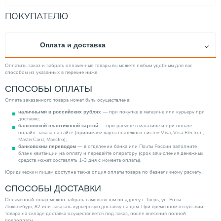
ПОКУПАТЕЛЮ
Оплата и доставка
Оплатить заказ и забрать оплаченные товары вы можете любым удобным для вас
способом из указанных в перечне ниже.
СПОСОБЫ ОПЛАТЫ
Оплата заказанного товара может быть осуществлена:
— при покупке в магазине или курьеру при
наличными в российских рублях
доставке;
— при расчете в магазине и при оплате
банковской пластиковой картой
онлайн-заказа на сайте (принимаем карты платежных систем Visa, Visa Electron,
MasterCard, Maestro);
— в отделении банка или Почты России заполните
банковским переводом
бланк квитанции на оплату и передайте оператору (срок зачисления денежных
средств может составлять 1-3 дня с момента оплаты).
Юридическим лицам доступна также опция оплаты товара по безналичному расчету.
СПОСОБЫ ДОСТАВКИ
Оплаченный товар можно забрать самовывозом по адресу г. Тверь, ул. Розы
Люксембург, 82 или заказать курьерскую доставку на дом. При временном отсутствии
товара на складе доставка осуществляется под заказ, после внесения полной
предоплаты.