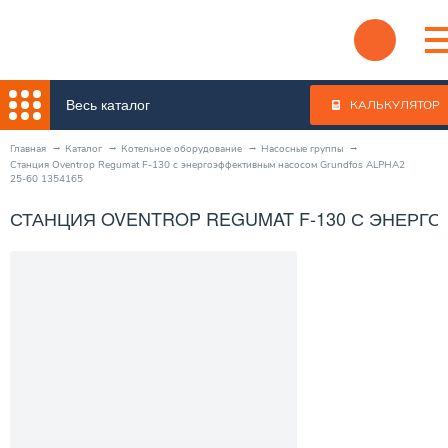
Весь каталог
КАЛЬКУЛЯТОР
Главная
Каталог
Котельное оборудование
Насосные группы
Станция Oventrop Regumat F-130 с энергоэффективным насосом Grundfos ALPHA2
25-60 1354165
СТАНЦИЯ OVENTROP REGUMAT F-130 С ЭНЕРГО