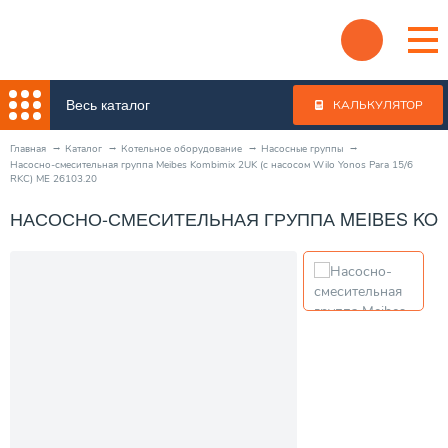
Весь каталог
КАЛЬКУЛЯТОР
Главная
Каталог
Котельное оборудование
Насосные группы
Насосно-смесительная группа Meibes Kombimix 2UK (с насосом Wilo Yonos Para 15/6
RKC) ME 26103.20
НАСОСНО-СМЕСИТЕЛЬНАЯ ГРУППА MEIBES KOMBI