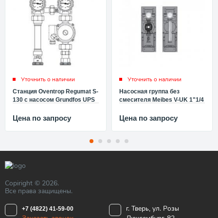
Уточнить о наличии
Уточнить о наличии
Станция Oventrop Regumat S-
Насосная группа без
130 с насосом Grundfos UPS
смесителя Meibes V-UK 1"1/4
25-60 1355089
(с насосом Grundfos Alpha2 L
32-60) ME 66814.10
Цена по запросу
Цена по запросу
Copiright © 2026.
Все права защищены.
г. Тверь, ул. Розы
+7 (4822) 41-59-00