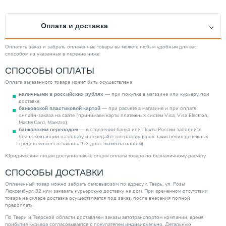
Оплата и доставка
Оплатить заказ и забрать оплаченные товары вы можете любым удобным для вас
способом из указанных в перечне ниже.
СПОСОБЫ ОПЛАТЫ
Оплата заказанного товара может быть осуществлена:
— при покупке в магазине или курьеру при
наличными в российских рублях
доставке;
— при расчете в магазине и при оплате
банковской пластиковой картой
онлайн-заказа на сайте (принимаем карты платежных систем Visa, Visa Electron,
MasterCard, Maestro);
— в отделении банка или Почты России заполните
банковским переводом
бланк квитанции на оплату и передайте оператору (срок зачисления денежных
средств может составлять 1-3 дня с момента оплаты).
Юридическим лицам доступна также опция оплаты товара по безналичному расчету.
СПОСОБЫ ДОСТАВКИ
Оплаченный товар можно забрать самовывозом по адресу г. Тверь, ул. Розы
Люксембург, 82 или заказать курьерскую доставку на дом. При временном отсутствии
товара на складе доставка осуществляется под заказ, после внесения полной
предоплаты.
По Твери и Тверской области доставляем заказы автотранспортом компании, время
прибытия курьера согласовывается с покупателем индивидуально. Детальную