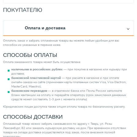
ПОКУПАТЕЛЮ
Оплата и доставка
Оплатить заказ и забрать оплаченные товары вы можете любым удобным для вас
способом из указанных в перечне ниже.
СПОСОБЫ ОПЛАТЫ
Оплата заказанного товара может быть осуществлена:
— при покупке в магазине или курьеру при
наличными в российских рублях
доставке;
— при расчете в магазине и при оплате
банковской пластиковой картой
онлайн-заказа на сайте (принимаем карты платежных систем Visa, Visa Electron,
MasterCard, Maestro);
— в отделении банка или Почты России заполните
банковским переводом
бланк квитанции на оплату и передайте оператору (срок зачисления денежных
средств может составлять 1-3 дня с момента оплаты).
Юридическим лицам доступна также опция оплаты товара по безналичному расчету.
СПОСОБЫ ДОСТАВКИ
Оплаченный товар можно забрать самовывозом по адресу г. Тверь, ул. Розы
Люксембург, 82 или заказать курьерскую доставку на дом. При временном отсутствии
товара на складе доставка осуществляется под заказ, после внесения полной
предоплаты.