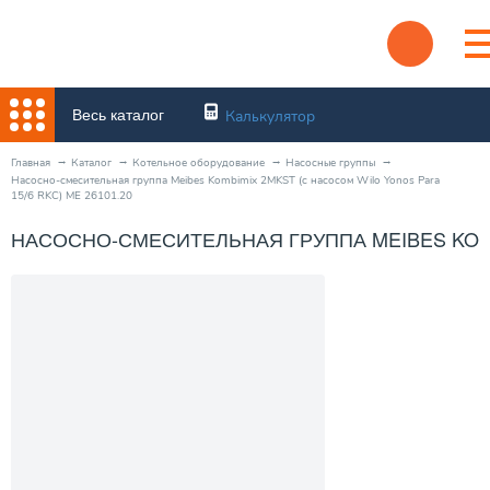
Весь каталог
Калькулятор
Главная
Каталог
Котельное оборудование
Насосные группы
Насосно-смесительная группа Meibes Kombimix 2MKST (с насосом Wilo Yonos Para
15/6 RKC) ME 26101.20
НАСОСНО-СМЕСИТЕЛЬНАЯ ГРУППА MEIBES KOMBI