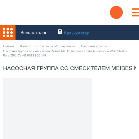
Весь каталог
Калькулятор
Главная
Каталог
Котельное оборудование
Насосные группы
Насосная группа со смесителем Meibes MK 1", подача справа (с насосом Wilo Stratos
Para 25/1-7) ME 66831.31 WI
НАСОСНАЯ ГРУППА СО СМЕСИТЕЛЕМ MEIBES MK 1