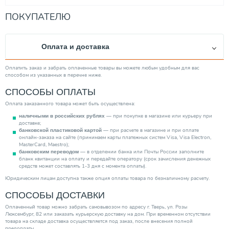
ПОКУПАТЕЛЮ
Оплата и доставка
Оплатить заказ и забрать оплаченные товары вы можете любым удобным для вас
способом из указанных в перечне ниже.
СПОСОБЫ ОПЛАТЫ
Оплата заказанного товара может быть осуществлена:
— при покупке в магазине или курьеру при
наличными в российских рублях
доставке;
— при расчете в магазине и при оплате
банковской пластиковой картой
онлайн-заказа на сайте (принимаем карты платежных систем Visa, Visa Electron,
MasterCard, Maestro);
— в отделении банка или Почты России заполните
банковским переводом
бланк квитанции на оплату и передайте оператору (срок зачисления денежных
средств может составлять 1-3 дня с момента оплаты).
Юридическим лицам доступна также опция оплаты товара по безналичному расчету.
СПОСОБЫ ДОСТАВКИ
Оплаченный товар можно забрать самовывозом по адресу г. Тверь, ул. Розы
Люксембург, 82 или заказать курьерскую доставку на дом. При временном отсутствии
товара на складе доставка осуществляется под заказ, после внесения полной
предоплаты.