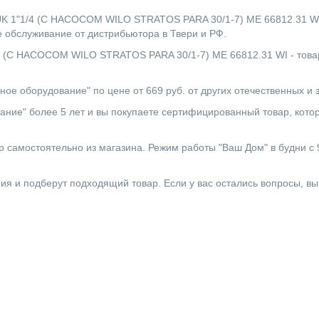
1/4 (С НАСОСОМ WILO STRATOS PARA 30/1-7) ME 66812.31 WI по
 обслуживание от дистрибьютора в Твери и РФ.
НАСОСОМ WILO STRATOS PARA 30/1-7) ME 66812.31 WI - товар, 
ное оборудование" по цене от 669 руб. от других отечественных и
ние" более 5 лет и вы покупаете сертифицированный товар, котор
 самостоятельно из магазина. Режим работы "Ваш Дом" в будни с 9:0
ния и подберут подходящий товар. Если у вас остались вопросы, в