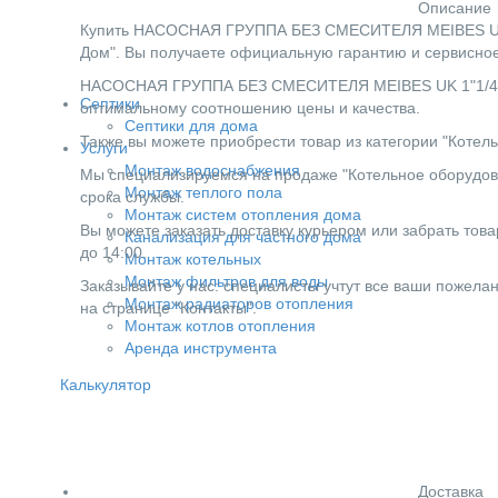
Описание
Купить НАСОСНАЯ ГРУППА БЕЗ СМЕСИТЕЛЯ MEIBES UK 1"
Дом". Вы получаете официальную гарантию и сервисное
НАСОСНАЯ ГРУППА БЕЗ СМЕСИТЕЛЯ MEIBES UK 1"1/4 (С 
Септики
оптимальному соотношению цены и качества.
Септики для дома
Также вы можете приобрести товар из категории "Котель
Услуги
Монтаж водоснабжения
Мы специализируемся на продаже "Котельное оборудова
Монтаж теплого пола
срока службы.
Монтаж систем отопления дома
Вы можете заказать доставку курьером или забрать товар
Канализация для частного дома
до 14:00.
Монтаж котельных
Монтаж фильтров для воды
Заказывайте у нас: специалисты учтут все ваши пожела
Монтаж радиаторов отопления
на странице "Контакты".
Монтаж котлов отопления
Аренда инструмента
Калькулятор
Доставка