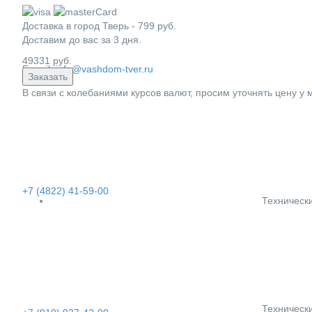
Доставка в город
Тверь
-
799
руб.
Доставим до вас за
3
дня.
49331
руб.
E-mail:
info@vashdom-tver.ru
Заказать
В связи с колебаниями курсов валют, просим уточнять цену у
+7 (4822) 41-59-00
Техническ
Техническ