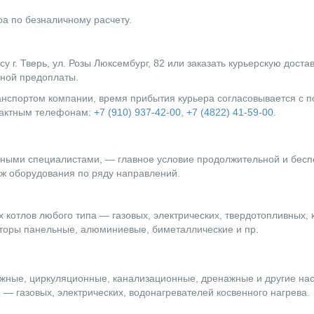
а по безналичному расчету.
г. Тверь, ул. Розы Люксембург, 82 или заказать курьерскую доста
лной предоплаты.
ранспортом компании, время прибытия курьера согласовывается с
нтактным телефонам:
+7 (910) 937-42-00
,
+7 (4822) 41-59-00
.
ыми специалистами, — главное условие продолжительной и бесп
ж оборудования по ряду направлений.
 котлов любого типа — газовых, электрических, твердотопливных, 
оры панельные, алюминиевые, биметаллические и пр.
жные, циркуляционные, канализационные, дренажные и другие на
— газовых, электрических, водонагревателей косвенного нагрева.